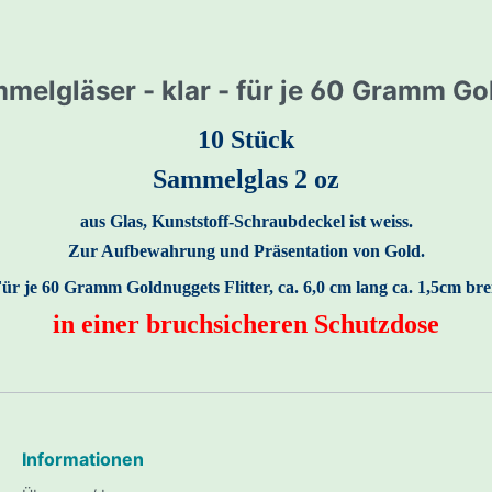
a/Makro 3D
r Spulen/ Spulenschutz
White's Spulen
nnen- / Highbanker
Miners Moss / Riffelma
scanner - Jeohunter
r
elgläser - klar - für je 60 Gramm Gol
s
Lupen / Feinwaagen
10 Stück
Lupen
Sammelglas 2 oz
Digitale Feinwaagen
aus Glas,
Kunststoff-Schraubdeckel ist weiss.
Tiefensuchspulen
Fundtaschen / Rucksä
Zur Aufbewahrung und Präsentation von Gold.
rommel Kit
Handpumpen / Hender
Pumpen
F
ür je 60 Gramm Goldnuggets Flitter,
ca. 6,0 cm lang ca. 1,5cm bre
ng / Konservierung
Kapaan Detector Equi
in einer bruchsicheren Schutzdose
 Schutzkleidung
n
Schmelzen
Informationen