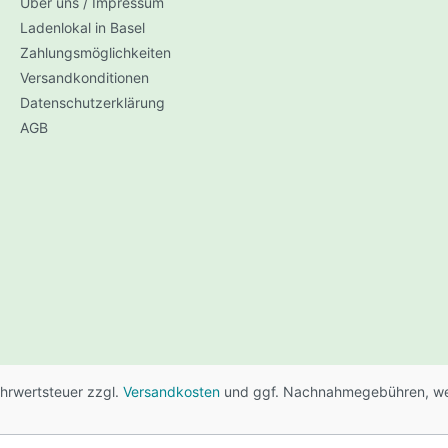
schen,Gläser,Präsentation
Über uns / Impressum
Drywasher
Ladenlokal in Basel
Zahlungsmöglichkeiten
Versandkonditionen
Datenschutzerklärung
AGB
/ Gold
Literatur
Mehrwertsteuer zzgl.
Versandkosten
und ggf. Nachnahmegebühren, we