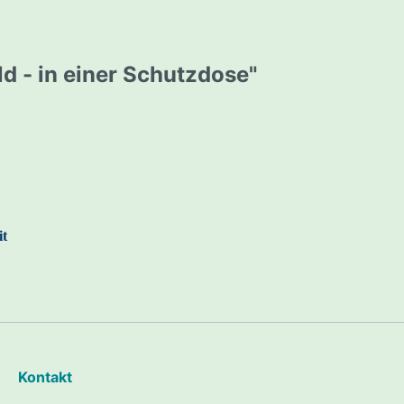
tten
d - in einer Schutzdose"
cke
son
it
pment
Kontakt