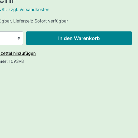
 Apex
MwSt. zzgl. Versandkosten
erie
ügbar, Lieferzeit: Sofort verfügbar
Serie
usen
Hunter MKII
In den Warenkorb
nium LS
n
zettel hinzufügen
 TOS
chleusen
mer:
109398
hschleusen
schleusen
hleusen