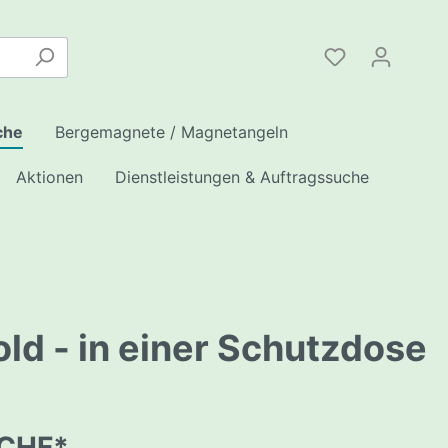
che
Bergemagnete / Magnetangeln
Aktionen
Dienstleistungen & Auftragssuche
ld - in einer Schutzdose
en
 /
INK
ote
enschutz/
eile
hleusen
Serie
hleusen
 CHF*