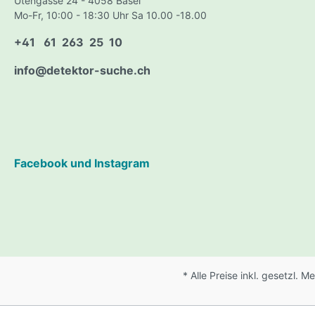
Utengasse 24 - 4058 Basel
Schaufeln, Hacken, Kratzer
Saugfla
Mo-Fr, 10:00 - 18:30 Uhr Sa 10.00 -18.00
Kratzer
+41 61 263 25 10
Hacken
info@detektor-suche.ch
Schaufeln
Clean Up / Spiral Wheel /
PayDirt 
Concentrator Bowl
Facebook und Instagram
TIPPS UND TRICKS für
Goldwäscher
* Alle Preise inkl. gesetzl. 