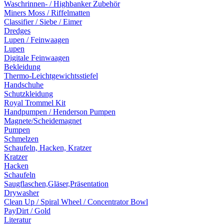
Waschrinnen- / Highbanker Zubehör
Miners Moss / Riffelmatten
Classifier / Siebe / Eimer
Dredges
Lupen / Feinwaagen
Lupen
Digitale Feinwaagen
Bekleidung
Thermo-Leichtgewichtsstiefel
Handschuhe
Schutzkleidung
Royal Trommel Kit
Handpumpen / Henderson Pumpen
Magnete/Scheidemagnet
Pumpen
Schmelzen
Schaufeln, Hacken, Kratzer
Kratzer
Hacken
Schaufeln
Saugflaschen,Gläser,Präsentation
Drywasher
Clean Up / Spiral Wheel / Concentrator Bowl
PayDirt / Gold
Literatur