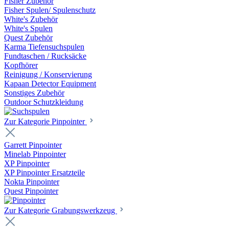
Fisher Zubehör
Fisher Spulen/ Spulenschutz
White's Zubehör
White's Spulen
Quest Zubehör
Karma Tiefensuchspulen
Fundtaschen / Rucksäcke
Kopfhörer
Reinigung / Konservierung
Kapaan Detector Equipment
Sonstiges Zubehör
Outdoor Schutzkleidung
Zur Kategorie Pinpointer
Garrett Pinpointer
Minelab Pinpointer
XP Pinpointer
XP Pinpointer Ersatzteile
Nokta Pinpointer
Quest Pinpointer
Zur Kategorie Grabungswerkzeug