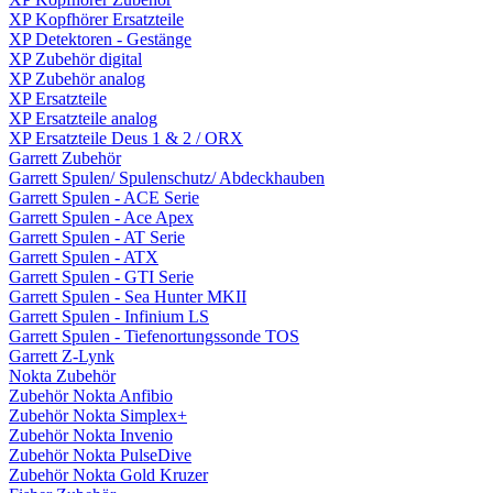
XP Kopfhörer Ersatzteile
XP Detektoren - Gestänge
XP Zubehör digital
XP Zubehör analog
XP Ersatzteile
XP Ersatzteile analog
XP Ersatzteile Deus 1 & 2 / ORX
Garrett Zubehör
Garrett Spulen/ Spulenschutz/ Abdeckhauben
Garrett Spulen - ACE Serie
Garrett Spulen - Ace Apex
Garrett Spulen - AT Serie
Garrett Spulen - ATX
Garrett Spulen - GTI Serie
Garrett Spulen - Sea Hunter MKII
Garrett Spulen - Infinium LS
Garrett Spulen - Tiefenortungssonde TOS
Garrett Z-Lynk
Nokta Zubehör
Zubehör Nokta Anfibio
Zubehör Nokta Simplex+
Zubehör Nokta Invenio
Zubehör Nokta PulseDive
Zubehör Nokta Gold Kruzer