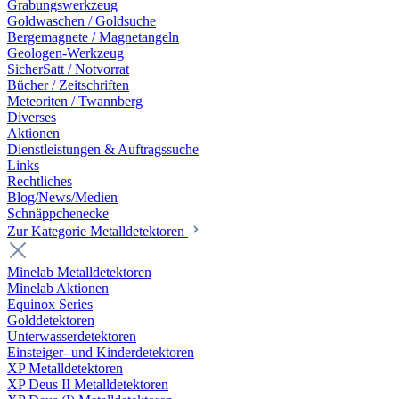
Grabungswerkzeug
Goldwaschen / Goldsuche
Bergemagnete / Magnetangeln
Geologen-Werkzeug
SicherSatt / Notvorrat
Bücher / Zeitschriften
Meteoriten / Twannberg
Diverses
Aktionen
Dienstleistungen & Auftragssuche
Links
Rechtliches
Blog/News/Medien
Schnäppchenecke
Zur Kategorie Metalldetektoren
Minelab Metalldetektoren
Minelab Aktionen
Equinox Series
Golddetektoren
Unterwasserdetektoren
Einsteiger- und Kinderdetektoren
XP Metalldetektoren
XP Deus II Metalldetektoren