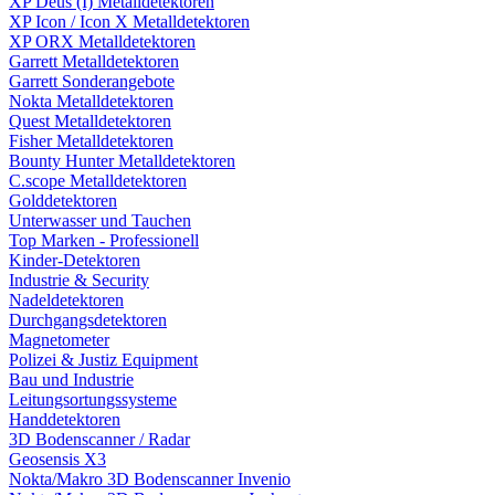
XP Deus (I) Metalldetektoren
XP Icon / Icon X Metalldetektoren
XP ORX Metalldetektoren
Garrett Metalldetektoren
Garrett Sonderangebote
Nokta Metalldetektoren
Quest Metalldetektoren
Fisher Metalldetektoren
Bounty Hunter Metalldetektoren
C.scope Metalldetektoren
Golddetektoren
Unterwasser und Tauchen
Top Marken - Professionell
Kinder-Detektoren
Industrie & Security
Nadeldetektoren
Durchgangsdetektoren
Magnetometer
Polizei & Justiz Equipment
Bau und Industrie
Leitungsortungssysteme
Handdetektoren
3D Bodenscanner / Radar
Geosensis X3
Nokta/Makro 3D Bodenscanner Invenio