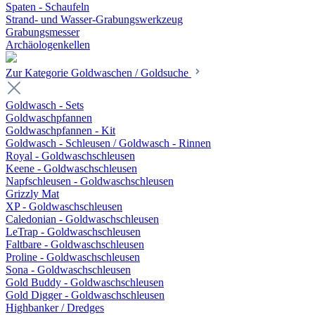
Spaten - Schaufeln
Strand- und Wasser-Grabungswerkzeug
Grabungsmesser
Archäologenkellen
Zur Kategorie Goldwaschen / Goldsuche
Goldwasch - Sets
Goldwaschpfannen
Goldwaschpfannen - Kit
Goldwasch - Schleusen / Goldwasch - Rinnen
Royal - Goldwaschschleusen
Keene - Goldwaschschleusen
Napfschleusen - Goldwaschschleusen
Grizzly Mat
XP - Goldwaschschleusen
Caledonian - Goldwaschschleusen
LeTrap - Goldwaschschleusen
Faltbare - Goldwaschschleusen
Proline - Goldwaschschleusen
Sona - Goldwaschschleusen
Gold Buddy - Goldwaschschleusen
Gold Digger - Goldwaschschleusen
Highbanker / Dredges