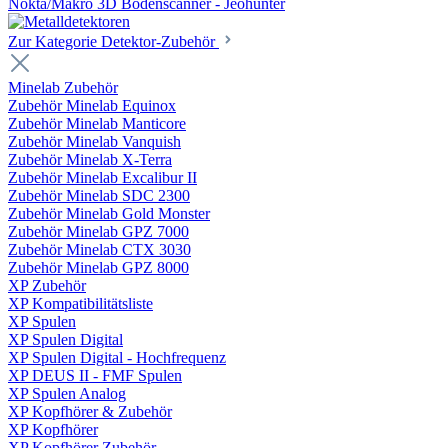
Nokta/Makro 3D Bodenscanner - Jeohunter
Zur Kategorie Detektor-Zubehör
Minelab Zubehör
Zubehör Minelab Equinox
Zubehör Minelab Manticore
Zubehör Minelab Vanquish
Zubehör Minelab X-Terra
Zubehör Minelab Excalibur II
Zubehör Minelab SDC 2300
Zubehör Minelab Gold Monster
Zubehör Minelab GPZ 7000
Zubehör Minelab CTX 3030
Zubehör Minelab GPZ 8000
XP Zubehör
XP Kompatibilitätsliste
XP Spulen
XP Spulen Digital
XP Spulen Digital - Hochfrequenz
XP DEUS II - FMF Spulen
XP Spulen Analog
XP Kopfhörer & Zubehör
XP Kopfhörer
XP Kopfhörer Zubehör