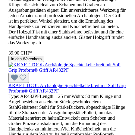
Klinge, die sich ideal zum Schaben und Graben an
Ausgrabungsstätten eignet. Ein unverzichtbares Werkzeug für
jeden Amateur- und professionellen Archäologen. Der Griff
ist im perfekten Winkel platziert, um die Ermüdung des
Handgelenks zu reduzieren und Knöchelfreiheit zu bieten.
Der Holzgriff ist mit einer Stahlzwinge befestigt und für eine
einfache Handhabung ausbalanciert. Glatter Holzgriff rundet
das Werkzeug ab.
39,90 CHF*
In den Warenkorb
KRAFT TOOL Archäologie Spachtelkelle breit mit Soft Grip
Proform® Griff AR432PF
Type: AR432PFLength: 125 mmWidth: 50 mm Klinge und
Angel bestehen aus einem Stück geschmiedetem
StahlGehärteter Stahl für StärkeDickere, abgeschrägte Klinge
für die Strapazen der AusgrabungsstättePoliert, um das
Material zentriert zu haltenEntwickelt zum Schaben und
GrabenPräzise ausbalanciert, um die Ermüdung des
Handgelenks zu minimierenViel Knöchelfreiheit, um die
Hände aus dem Weg zu haltenKomfortabler ProForm®