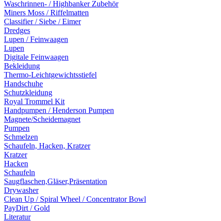
Waschrinnen- / Highbanker Zubehör
Miners Moss / Riffelmatten
Classifier / Siebe / Eimer
Dredges
Lupen / Feinwaagen
Lupen
Digitale Feinwaagen
Bekleidung
Thermo-Leichtgewichtsstiefel
Handschuhe
Schutzkleidung
Royal Trommel Kit
Handpumpen / Henderson Pumpen
Magnete/Scheidemagnet
Pumpen
Schmelzen
Schaufeln, Hacken, Kratzer
Kratzer
Hacken
Schaufeln
Saugflaschen,Gläser,Präsentation
Drywasher
Clean Up / Spiral Wheel / Concentrator Bowl
PayDirt / Gold
Literatur