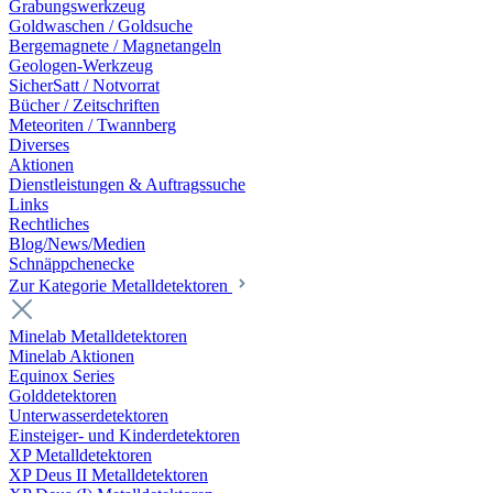
Grabungswerkzeug
Goldwaschen / Goldsuche
Bergemagnete / Magnetangeln
Geologen-Werkzeug
SicherSatt / Notvorrat
Bücher / Zeitschriften
Meteoriten / Twannberg
Diverses
Aktionen
Dienstleistungen & Auftragssuche
Links
Rechtliches
Blog/News/Medien
Schnäppchenecke
Zur Kategorie Metalldetektoren
Minelab Metalldetektoren
Minelab Aktionen
Equinox Series
Golddetektoren
Unterwasserdetektoren
Einsteiger- und Kinderdetektoren
XP Metalldetektoren
XP Deus II Metalldetektoren