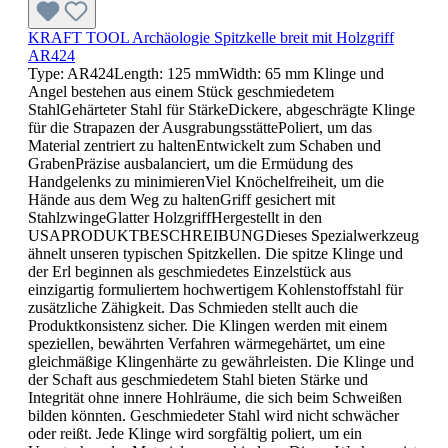
KRAFT TOOL Archäologie Spitzkelle breit mit Holzgriff
AR424
Type: AR424Length: 125 mmWidth: 65 mm Klinge und
Angel bestehen aus einem Stück geschmiedetem
StahlGehärteter Stahl für StärkeDickere, abgeschrägte Klinge
für die Strapazen der AusgrabungsstättePoliert, um das
Material zentriert zu haltenEntwickelt zum Schaben und
GrabenPräzise ausbalanciert, um die Ermüdung des
Handgelenks zu minimierenViel Knöchelfreiheit, um die
Hände aus dem Weg zu haltenGriff gesichert mit
StahlzwingeGlatter HolzgriffHergestellt in den
USAPRODUKTBESCHREIBUNGDieses Spezialwerkzeug
ähnelt unseren typischen Spitzkellen. Die spitze Klinge und
der Erl beginnen als geschmiedetes Einzelstück aus
einzigartig formuliertem hochwertigem Kohlenstoffstahl für
zusätzliche Zähigkeit. Das Schmieden stellt auch die
Produktkonsistenz sicher. Die Klingen werden mit einem
speziellen, bewährten Verfahren wärmegehärtet, um eine
gleichmäßige Klingenhärte zu gewährleisten. Die Klinge und
der Schaft aus geschmiedetem Stahl bieten Stärke und
Integrität ohne innere Hohlräume, die sich beim Schweißen
bilden könnten. Geschmiedeter Stahl wird nicht schwächer
oder reißt. Jede Klinge wird sorgfältig poliert, um ein