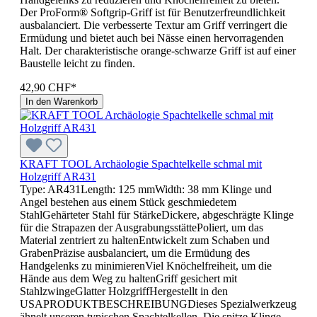
Der ProForm® Softgrip-Griff ist für Benutzerfreundlichkeit
ausbalanciert. Die verbesserte Textur am Griff verringert die
Ermüdung und bietet auch bei Nässe einen hervorragenden
Halt. Der charakteristische orange-schwarze Griff ist auf einer
Baustelle leicht zu finden.
42,90 CHF*
In den Warenkorb
KRAFT TOOL Archäologie Spachtelkelle schmal mit
Holzgriff AR431
Type: AR431Length: 125 mmWidth: 38 mm Klinge und
Angel bestehen aus einem Stück geschmiedetem
StahlGehärteter Stahl für StärkeDickere, abgeschrägte Klinge
für die Strapazen der AusgrabungsstättePoliert, um das
Material zentriert zu haltenEntwickelt zum Schaben und
GrabenPräzise ausbalanciert, um die Ermüdung des
Handgelenks zu minimierenViel Knöchelfreiheit, um die
Hände aus dem Weg zu haltenGriff gesichert mit
StahlzwingeGlatter HolzgriffHergestellt in den
USAPRODUKTBESCHREIBUNGDieses Spezialwerkzeug
ähnelt unseren typischen Spachtelkellen. Die spitze Klinge