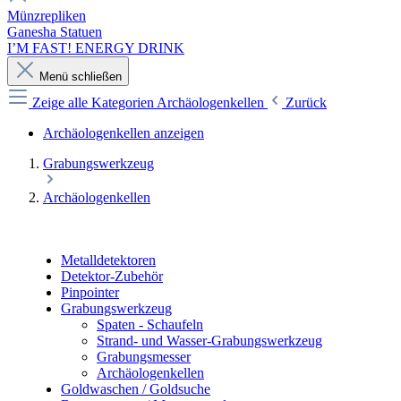
Münzrepliken
Ganesha Statuen
I’M FAST! ENERGY DRINK
Menü schließen
Zeige alle Kategorien
Archäologenkellen
Zurück
Archäologenkellen anzeigen
Grabungswerkzeug
Archäologenkellen
Metalldetektoren
Detektor-Zubehör
Pinpointer
Grabungswerkzeug
Spaten - Schaufeln
Strand- und Wasser-Grabungswerkzeug
Grabungsmesser
Archäologenkellen
Goldwaschen / Goldsuche