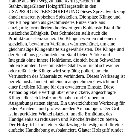
Hände aus dem Weg zu haltenGriff gesichert mit
StahlzwingeGlatter HolzgriffHergestellt in den
USAPRODUKTBESCHREIBUNGDieses Spezialwerkzeug
ähnelt unseren typischen Spitzkellen. Die spitze Klinge und
der Erl beginnen als geschmiedetes Einzelstück aus
einzigartig formuliertem hochwertigem Kohlenstoffstahl für
zusätzliche Zähigkeit. Das Schmieden stellt auch die
Produktkonsistenz sicher. Die Klingen werden mit einem
speziellen, bewährten Verfahren wärmegehärtet, um eine
gleichmäßige Klingenhärte zu gewährleisten. Die Klinge und
der Schaft aus geschmiedetem Stahl bieten Stärke und
Integrität ohne innere Hohlräume, die sich beim Schweißen
bilden könnten. Geschmiedeter Stahl wird nicht schwächer
oder reißt. Jede Klinge wird sorgfältig poliert, um ein
Verrutschen des Materials zu verhindern. Dieses Werkzeug ist
perfekt ausbalanciert mit einem angenehmen Gewicht und
einer flexiblen Klinge für den erweiterten Einsatz. Diese
Archäologiekelle verfügt über eine dickere, abgeschrägte
Klinge, die sich ideal zum Schaben und Graben an
Ausgrabungsstätten eignet. Ein unverzichtbares Werkzeug für
jeden Amateur- und professionellen Archäologen. Der Griff
ist im perfekten Winkel platziert, um die Ermüdung des
Handgelenks zu reduzieren und Knöchelfreiheit zu bieten.
Der Holzgriff ist mit einer Stahlzwinge befestigt und für eine
einfache Handhabung ausbalanciert. Glatter Holzgriff rundet