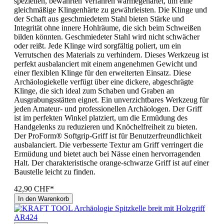
speziellen, bewährten Verfahren wärmegehärtet, um eine
gleichmäßige Klingenhärte zu gewährleisten. Die Klinge und
der Schaft aus geschmiedetem Stahl bieten Stärke und
Integrität ohne innere Hohlräume, die sich beim Schweißen
bilden könnten. Geschmiedeter Stahl wird nicht schwächer
oder reißt. Jede Klinge wird sorgfältig poliert, um ein
Verrutschen des Materials zu verhindern. Dieses Werkzeug ist
perfekt ausbalanciert mit einem angenehmen Gewicht und
einer flexiblen Klinge für den erweiterten Einsatz. Diese
Archäologiekelle verfügt über eine dickere, abgeschrägte
Klinge, die sich ideal zum Schaben und Graben an
Ausgrabungsstätten eignet. Ein unverzichtbares Werkzeug für
jeden Amateur- und professionellen Archäologen. Der Griff
ist im perfekten Winkel platziert, um die Ermüdung des
Handgelenks zu reduzieren und Knöchelfreiheit zu bieten.
Der ProForm® Softgrip-Griff ist für Benutzerfreundlichkeit
ausbalanciert. Die verbesserte Textur am Griff verringert die
Ermüdung und bietet auch bei Nässe einen hervorragenden
Halt. Der charakteristische orange-schwarze Griff ist auf einer
Baustelle leicht zu finden.
42,90 CHF*
In den Warenkorb