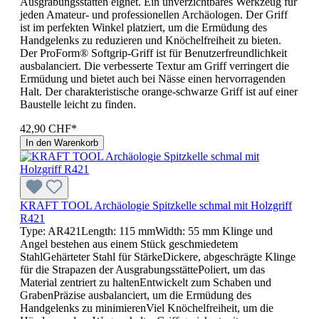
Ausgrabungsstätten eignet. Ein unverzichtbares Werkzeug für
jeden Amateur- und professionellen Archäologen. Der Griff
ist im perfekten Winkel platziert, um die Ermüdung des
Handgelenks zu reduzieren und Knöchelfreiheit zu bieten.
Der ProForm® Softgrip-Griff ist für Benutzerfreundlichkeit
ausbalanciert. Die verbesserte Textur am Griff verringert die
Ermüdung und bietet auch bei Nässe einen hervorragenden
Halt. Der charakteristische orange-schwarze Griff ist auf einer
Baustelle leicht zu finden.
42,90 CHF*
In den Warenkorb
KRAFT TOOL Archäologie Spitzkelle schmal mit Holzgriff
R421
Type: AR421Length: 115 mmWidth: 55 mm Klinge und
Angel bestehen aus einem Stück geschmiedetem
StahlGehärteter Stahl für StärkeDickere, abgeschrägte Klinge
für die Strapazen der AusgrabungsstättePoliert, um das
Material zentriert zu haltenEntwickelt zum Schaben und
GrabenPräzise ausbalanciert, um die Ermüdung des
Handgelenks zu minimierenViel Knöchelfreiheit, um die