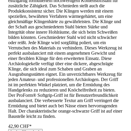
einzigartig formuliertem hochwertigem Kohlenstoffstahl für
zusätzliche Zähigkeit. Das Schmieden stellt auch die
Produktkonsistenz sicher. Die Klingen werden mit einem
speziellen, bewährten Verfahren wärmegehärtet, um eine
gleichmäßige Klingenhärte zu gewährleisten. Die Klinge und
der Schaft aus geschmiedetem Stahl bieten Stärke und
Integrität ohne innere Hohlräume, die sich beim Schweißen
bilden könnten. Geschmiedeter Stahl wird nicht schwächer
oder reißt. Jede Klinge wird sorgfältig poliert, um ein
Verrutschen des Materials zu verhindern. Dieses Werkzeug ist
perfekt ausbalanciert mit einem angenehmen Gewicht und
einer flexiblen Klinge für den erweiterten Einsatz. Diese
Archäologiekelle verfügt über eine dickere, abgeschrägte
Klinge, die sich ideal zum Schaben und Graben an
Ausgrabungsstätten eignet. Ein unverzichtbares Werkzeug für
jeden Amateur- und professionellen Archäologen. Der Griff
ist im perfekten Winkel platziert, um die Ermüdung des
Handgelenks zu reduzieren und Knöchelfreiheit zu bieten.
Der ProForm® Softgrip-Griff ist für Benutzerfreundlichkeit
ausbalanciert. Die verbesserte Textur am Griff verringert die
Ermüdung und bietet auch bei Nässe einen hervorragenden
Halt. Der charakteristische orange-schwarze Griff ist auf einer
Baustelle leicht zu finden.
42,90 CHF*