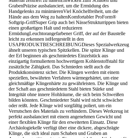
Material zentriert zu haltenEntwickelt zum Schaben und
GrabenPräzise ausbalanciert, um die Ermüdung des
Handgelenks zu minimierenViel Knöchelfreiheit, um die
Hände aus dem Weg zu haltenKomfortabler ProForm®
Softgrip-GriffSuper Grip auch bei NässeStrukturrippen bieten
einen großartigen Halt und reduzieren
ErmüdungLeuchtorangefarbener Griff, der auf der Baustelle
leicht zu erkennen istHergestellt in den
USAPRODUKTBESCHREIBUNGDieses Spezialwerkzeug
ähnelt unseren typischen Spitzkellen. Die spitze Klinge und
der Erl beginnen als geschmiedetes Einzelstück aus
einzigartig formuliertem hochwertigem Kohlenstoffstahl für
zusätzliche Zähigkeit. Das Schmieden stellt auch die
Produktkonsistenz sicher. Die Klingen werden mit einem
speziellen, bewährten Verfahren wärmegehärtet, um eine
gleichmäßige Klingenhärte zu gewährleisten. Die Klinge und
der Schaft aus geschmiedetem Stahl bieten Stärke und
Integrität ohne innere Hohlräume, die sich beim Schweißen
bilden könnten. Geschmiedeter Stahl wird nicht schwächer
oder reißt. Jede Klinge wird sorgfältig poliert, um ein
Verrutschen des Materials zu verhindern. Dieses Werkzeug ist
perfekt ausbalanciert mit einem angenehmen Gewicht und
einer flexiblen Klinge für den erweiterten Einsatz. Diese
Archäologiekelle verfügt über eine dickere, abgeschrägte
Klinge, die sich ideal zum Schaben und Graben an