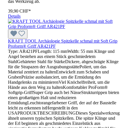
das Werkzeug ab.
39,90 CHF*
Details
KRAFT TOOL Archäologie Spitzkelle schmal mit Soft Grip
Proform® Griff AR421PF
Type: AR421PFLength: 115 mmWidth: 55 mm Klinge und
Angel bestehen aus einem Stück geschmiedetem
StahlGehärteter Stahl für StärkeDickere, abgeschrägte Klinge
für die Strapazen der AusgrabungsstättePoliert, um das
Material zentriert zu haltenEntwickelt zum Schaben und
GrabenPräzise ausbalanciert, um die Ermüdung des
Handgelenks zu minimierenViel Knöchelfreiheit, um die
Hände aus dem Weg zu haltenKomfortabler ProForm®
Softgrip-GriffSuper Grip auch bei NässeStrukturrippen bieten
einen großartigen Halt und reduzieren
ErmüdungLeuchtorangefarbener Griff, der auf der Baustelle
leicht zu erkennen istHergestellt in den
USAPRODUKTBESCHREIBUNGDieses Spezialwerkzeug
ähnelt unseren typischen Spitzkellen. Die spitze Klinge und
der Erl beginnen als geschmiedetes Einzelstück aus