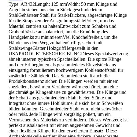
Type: AR432Length: 125 mmWidth: 50 mm Klinge und
Angel bestehen aus einem Stück geschmiedetem
StahlGehärteter Stahl für StärkeDickere, abgeschrägte Klinge
für die Strapazen der AusgrabungsstättePoliert, um das
Material zentriert zu haltenEntwickelt zum Schaben und
GrabenPräzise ausbalanciert, um die Ermüdung des
Handgelenks zu minimierenViel Knöchelfreiheit, um die
Hände aus dem Weg zu haltenGriff gesichert mit
StahlzwingeGlatter HolzgriffHergestellt in den
USAPRODUKTBESCHREIBUNGDieses Spezialwerkzeug
ähnelt unseren typischen Spachtelkellen. Die spitze Klinge
und der Erl beginnen als geschmiedetes Einzelstück aus
einzigartig formuliertem hochwertigem Kohlenstoffstahl für
zusätzliche Zähigkeit. Das Schmieden stellt auch die
Produktkonsistenz sicher. Die Klingen werden mit einem
speziellen, bewährten Verfahren wärmegehärtet, um eine
gleichmäßige Klingenhärte zu gewährleisten. Die Klinge und
der Schaft aus geschmiedetem Stahl bieten Stärke und
Integrität ohne innere Hohlräume, die sich beim Schweißen
bilden könnten. Geschmiedeter Stahl wird nicht schwächer
oder reißt. Jede Klinge wird sorgfältig poliert, um ein
Verrutschen des Materials zu verhindern. Dieses Werkzeug ist
perfekt ausbalanciert mit einem angenehmen Gewicht und
einer flexiblen Klinge für den erweiterten Einsatz. Diese
Archäologiekelle verfügt über eine dickere, abgeschrägte