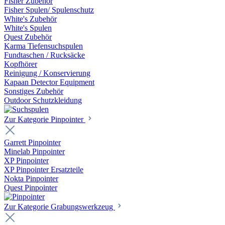
Fisher Zubehör
Fisher Spulen/ Spulenschutz
White's Zubehör
White's Spulen
Quest Zubehör
Karma Tiefensuchspulen
Fundtaschen / Rucksäcke
Kopfhörer
Reinigung / Konservierung
Kapaan Detector Equipment
Sonstiges Zubehör
Outdoor Schutzkleidung
Zur Kategorie Pinpointer
Garrett Pinpointer
Minelab Pinpointer
XP Pinpointer
XP Pinpointer Ersatzteile
Nokta Pinpointer
Quest Pinpointer
Zur Kategorie Grabungswerkzeug