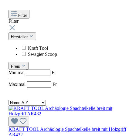
Filter
Filter
Hersteller
Kraft Tool
Swagier Scoop
Preis
Minimal
Fr
–
Maximal
Fr
KRAFT TOOL Archäologie Spachtelkelle breit mit Holzgriff
AR432