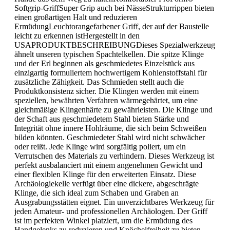
Softgrip-GriffSuper Grip auch bei NässeStrukturrippen bieten
einen großartigen Halt und reduzieren
ErmüdungLeuchtorangefarbener Griff, der auf der Baustelle
leicht zu erkennen istHergestellt in den
USAPRODUKTBESCHREIBUNGDieses Spezialwerkzeug
ähnelt unseren typischen Spachtelkellen. Die spitze Klinge
und der Erl beginnen als geschmiedetes Einzelstück aus
einzigartig formuliertem hochwertigem Kohlenstoffstahl für
zusätzliche Zähigkeit. Das Schmieden stellt auch die
Produktkonsistenz sicher. Die Klingen werden mit einem
speziellen, bewährten Verfahren wärmegehärtet, um eine
gleichmäßige Klingenhärte zu gewährleisten. Die Klinge und
der Schaft aus geschmiedetem Stahl bieten Stärke und
Integrität ohne innere Hohlräume, die sich beim Schweißen
bilden könnten. Geschmiedeter Stahl wird nicht schwächer
oder reißt. Jede Klinge wird sorgfältig poliert, um ein
Verrutschen des Materials zu verhindern. Dieses Werkzeug ist
perfekt ausbalanciert mit einem angenehmen Gewicht und
einer flexiblen Klinge für den erweiterten Einsatz. Diese
Archäologiekelle verfügt über eine dickere, abgeschrägte
Klinge, die sich ideal zum Schaben und Graben an
Ausgrabungsstätten eignet. Ein unverzichtbares Werkzeug für
jeden Amateur- und professionellen Archäologen. Der Griff
ist im perfekten Winkel platziert, um die Ermüdung des
Handgelenks zu reduzieren und Knöchelfreiheit zu bieten.