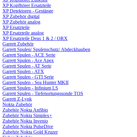
XP Kopfhörer Ersatzteile
XP Detektoren - Gestänge
XP Zubehör digital
XP Zubehör analog
XP Ersatzteile
XP Ersatzteile analog
XP Ersatzteile Deus 1 & 2 / ORX
Garrett Zubehör
Garrett Spulen/ Spulenschutz/ Abdeckhauben
Garrett Spulen - ACE Serie
Garrett Spulen - Ace Apex
Garrett Spulen - AT Serie
Garrett Spulen - ATX
Garrett Spulen - GTI Serie
Garrett Spulen - Sea Hunter MKII
Garrett Spulen - Infinium LS
Garrett Spulen - Tiefenortungssonde TOS
Garrett Z-Lynk
Nokta Zubehör
Zubehör Nokta Anfibio
Zubehör Nokta Simplex+
Zubehör Nokta Invenio
Zubehör Nokta PulseDive
Zubehör Nokta Gold Kruzer