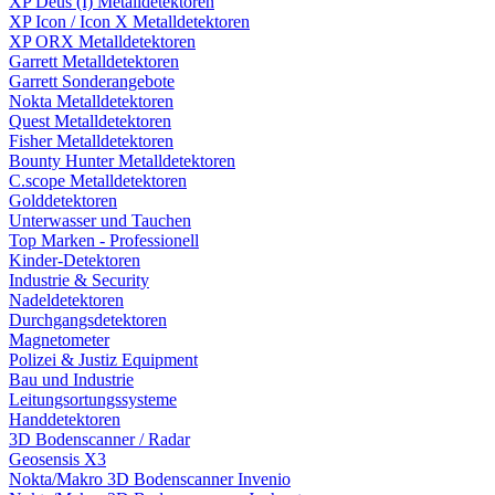
XP Deus (I) Metalldetektoren
XP Icon / Icon X Metalldetektoren
XP ORX Metalldetektoren
Garrett Metalldetektoren
Garrett Sonderangebote
Nokta Metalldetektoren
Quest Metalldetektoren
Fisher Metalldetektoren
Bounty Hunter Metalldetektoren
C.scope Metalldetektoren
Golddetektoren
Unterwasser und Tauchen
Top Marken - Professionell
Kinder-Detektoren
Industrie & Security
Nadeldetektoren
Durchgangsdetektoren
Magnetometer
Polizei & Justiz Equipment
Bau und Industrie
Leitungsortungssysteme
Handdetektoren
3D Bodenscanner / Radar
Geosensis X3
Nokta/Makro 3D Bodenscanner Invenio