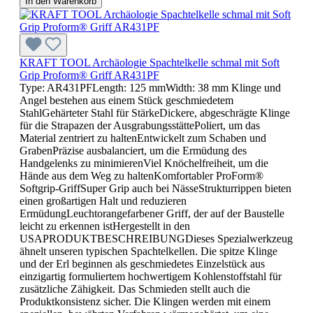
In den Warenkorb
KRAFT TOOL Archäologie Spachtelkelle schmal mit Soft
Grip Proform® Griff AR431PF
Type: AR431PFLength: 125 mmWidth: 38 mm Klinge und
Angel bestehen aus einem Stück geschmiedetem
StahlGehärteter Stahl für StärkeDickere, abgeschrägte Klinge
für die Strapazen der AusgrabungsstättePoliert, um das
Material zentriert zu haltenEntwickelt zum Schaben und
GrabenPräzise ausbalanciert, um die Ermüdung des
Handgelenks zu minimierenViel Knöchelfreiheit, um die
Hände aus dem Weg zu haltenKomfortabler ProForm®
Softgrip-GriffSuper Grip auch bei NässeStrukturrippen bieten
einen großartigen Halt und reduzieren
ErmüdungLeuchtorangefarbener Griff, der auf der Baustelle
leicht zu erkennen istHergestellt in den
USAPRODUKTBESCHREIBUNGDieses Spezialwerkzeug
ähnelt unseren typischen Spachtelkellen. Die spitze Klinge
und der Erl beginnen als geschmiedetes Einzelstück aus
einzigartig formuliertem hochwertigem Kohlenstoffstahl für
zusätzliche Zähigkeit. Das Schmieden stellt auch die
Produktkonsistenz sicher. Die Klingen werden mit einem