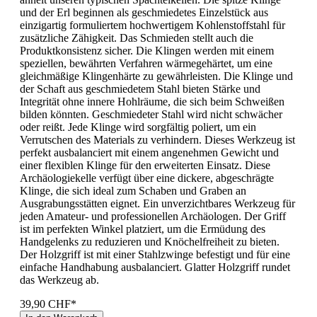
und der Erl beginnen als geschmiedetes Einzelstück aus
einzigartig formuliertem hochwertigem Kohlenstoffstahl für
zusätzliche Zähigkeit. Das Schmieden stellt auch die
Produktkonsistenz sicher. Die Klingen werden mit einem
speziellen, bewährten Verfahren wärmegehärtet, um eine
gleichmäßige Klingenhärte zu gewährleisten. Die Klinge und
der Schaft aus geschmiedetem Stahl bieten Stärke und
Integrität ohne innere Hohlräume, die sich beim Schweißen
bilden könnten. Geschmiedeter Stahl wird nicht schwächer
oder reißt. Jede Klinge wird sorgfältig poliert, um ein
Verrutschen des Materials zu verhindern. Dieses Werkzeug ist
perfekt ausbalanciert mit einem angenehmen Gewicht und
einer flexiblen Klinge für den erweiterten Einsatz. Diese
Archäologiekelle verfügt über eine dickere, abgeschrägte
Klinge, die sich ideal zum Schaben und Graben an
Ausgrabungsstätten eignet. Ein unverzichtbares Werkzeug für
jeden Amateur- und professionellen Archäologen. Der Griff
ist im perfekten Winkel platziert, um die Ermüdung des
Handgelenks zu reduzieren und Knöchelfreiheit zu bieten.
Der Holzgriff ist mit einer Stahlzwinge befestigt und für eine
einfache Handhabung ausbalanciert. Glatter Holzgriff rundet
das Werkzeug ab.
39,90 CHF*