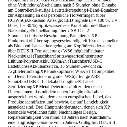
ohne VerbindungAbschaltung nach 5 Stunden ohne Eingabe
am Controller10-stufige Lautstärkeregelung4-Band-Equalizer
zur Anpassung an das persönliche Hörvermögen (über
RC/WS6)Akkustand-Anzeige: LED-Signale (3 = 100 %, 2 =
60 %, 1 = 30 %).Spritzwasserfeste KonstruktionFaltbarer
NackenbügelSchnellladung über USB-C in 2
StundenTechnische Beschreibung:Patentiertes XP-
FunkprotokollÜbertragungsgeschwindigkeit 10-mal schneller
als BluetoothLautstärkeregelung am Kopfhörer oder auch
über DEUS II Fernsteuerung / WS6 möglichFaltbarer
Nackenbügel (Tauschbar)SpritzwasserfestIntegrierter
Lithium-Polymer Akku 320mAh (Tauschbar)USB-C
LadebuchseAkkulaufzeit ca. 15 StundenGewicht ca.
72gLieferumfang:XP Funkkopfhörer WSAST (Kompatibel
mit Deus II Fernsteuerung oder WS6)2-teilige ABS
SchutzboxUSB-C LadekabelLongtime®-Label
ZertifizierungXP Metal Detectors zählt zu den ersten
Unternehmen, das mit dem neuen Longtime®-Label
ausgezeichnet wurde, dem ersten europäischen Label, das
Produkte identifiziert und bewirbt, die auf Langlebigkeit
ausgelegt sind. Drei Hauptanforderungen, denen sich XP
besonders verpflichtet fühlt: Nachhaltiges Design,
Reparaturfähigkeit von mind. 10 Jahren nach Kaufdatum,
eine langfristige Garantie von 5 Jahren. Gültig für: DEUS II-,