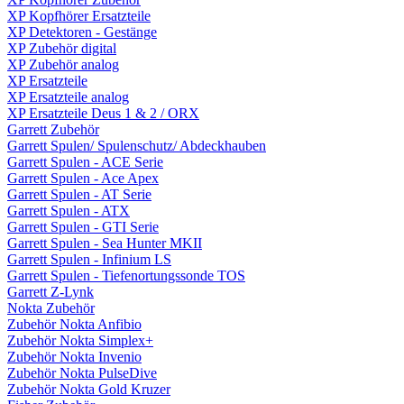
XP Kopfhörer Ersatzteile
XP Detektoren - Gestänge
XP Zubehör digital
XP Zubehör analog
XP Ersatzteile
XP Ersatzteile analog
XP Ersatzteile Deus 1 & 2 / ORX
Garrett Zubehör
Garrett Spulen/ Spulenschutz/ Abdeckhauben
Garrett Spulen - ACE Serie
Garrett Spulen - Ace Apex
Garrett Spulen - AT Serie
Garrett Spulen - ATX
Garrett Spulen - GTI Serie
Garrett Spulen - Sea Hunter MKII
Garrett Spulen - Infinium LS
Garrett Spulen - Tiefenortungssonde TOS
Garrett Z-Lynk
Nokta Zubehör
Zubehör Nokta Anfibio
Zubehör Nokta Simplex+
Zubehör Nokta Invenio
Zubehör Nokta PulseDive
Zubehör Nokta Gold Kruzer