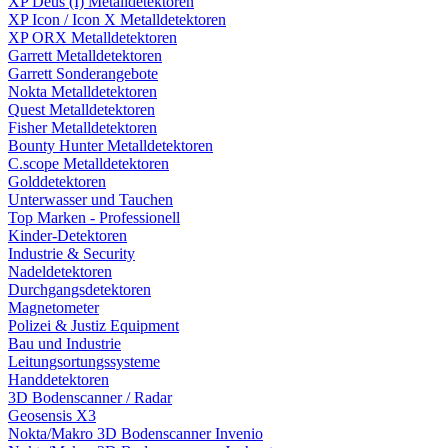
XP Deus (I) Metalldetektoren
XP Icon / Icon X Metalldetektoren
XP ORX Metalldetektoren
Garrett Metalldetektoren
Garrett Sonderangebote
Nokta Metalldetektoren
Quest Metalldetektoren
Fisher Metalldetektoren
Bounty Hunter Metalldetektoren
C.scope Metalldetektoren
Golddetektoren
Unterwasser und Tauchen
Top Marken - Professionell
Kinder-Detektoren
Industrie & Security
Nadeldetektoren
Durchgangsdetektoren
Magnetometer
Polizei & Justiz Equipment
Bau und Industrie
Leitungsortungssysteme
Handdetektoren
3D Bodenscanner / Radar
Geosensis X3
Nokta/Makro 3D Bodenscanner Invenio