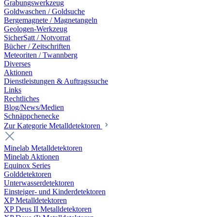
Grabungswerkzeug
Goldwaschen / Goldsuche
Bergemagnete / Magnetangeln
Geologen-Werkzeug
SicherSatt / Notvorrat
Bücher / Zeitschriften
Meteoriten / Twannberg
Diverses
Aktionen
Dienstleistungen & Auftragssuche
Links
Rechtliches
Blog/News/Medien
Schnäppchenecke
Zur Kategorie Metalldetektoren
Minelab Metalldetektoren
Minelab Aktionen
Equinox Series
Golddetektoren
Unterwasserdetektoren
Einsteiger- und Kinderdetektoren
XP Metalldetektoren
XP Deus II Metalldetektoren