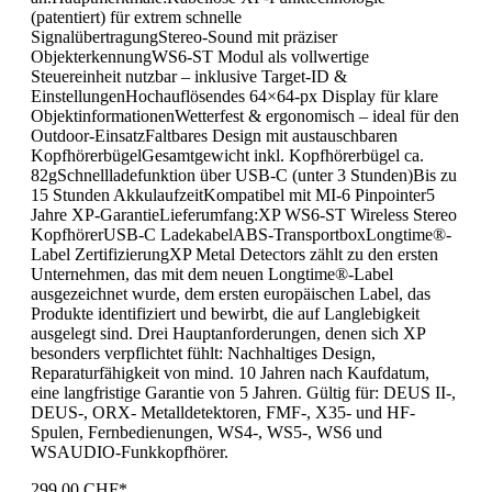
(patentiert) für extrem schnelle
SignalübertragungStereo‑Sound mit präziser
ObjekterkennungWS6‑ST Modul als vollwertige
Steuereinheit nutzbar – inklusive Target‑ID &
EinstellungenHochauflösendes 64×64‑px Display für klare
ObjektinformationenWetterfest & ergonomisch – ideal für den
Outdoor‑EinsatzFaltbares Design mit austauschbaren
KopfhörerbügelGesamtgewicht inkl. Kopfhörerbügel ca.
82gSchnellladefunktion über USB‑C (unter 3 Stunden)Bis zu
15 Stunden AkkulaufzeitKompatibel mit MI‑6 Pinpointer5
Jahre XP-GarantieLieferumfang:XP WS6‑ST Wireless Stereo
KopfhörerUSB‑C LadekabelABS-TransportboxLongtime®-
Label ZertifizierungXP Metal Detectors zählt zu den ersten
Unternehmen, das mit dem neuen Longtime®-Label
ausgezeichnet wurde, dem ersten europäischen Label, das
Produkte identifiziert und bewirbt, die auf Langlebigkeit
ausgelegt sind. Drei Hauptanforderungen, denen sich XP
besonders verpflichtet fühlt: Nachhaltiges Design,
Reparaturfähigkeit von mind. 10 Jahren nach Kaufdatum,
eine langfristige Garantie von 5 Jahren. Gültig für: DEUS II-,
DEUS-, ORX- Metalldetektoren, FMF-, X35- und HF-
Spulen, Fernbedienungen, WS4-, WS5-, WS6 und
WSAUDIO-Funkkopfhörer.
299,00 CHF*