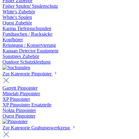
Fisher Zubehör
Fisher Spulen/ Spulenschutz
White's Zubehör
White's Spulen
Quest Zubehör
Karma Tiefensuchspulen
Fundtaschen / Rucksäcke
Kopfhörer
Reinigung / Konservierung
Kapaan Detector Equipment
Sonstiges Zubehör
Outdoor Schutzkleidung
Zur Kategorie Pinpointer
Garrett Pinpointer
Minelab Pinpointer
XP Pinpointer
XP Pinpointer Ersatzteile
Nokta Pinpointer
Quest Pinpointer
Zur Kategorie Grabungswerkzeug