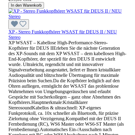
In den Warenkorb
XP - Stereo Funkkopfhörer WSAST für DEUS II / NEU
Stereo
XP WSAST – Kabellose High-Performance-Stereo-
Kopfhörer für DEUS IIErleben Sie die nächste Generation
des XP-Sounds mit dem XP WSAST – dem kabellosen High-
End-Kopfhörer, der speziell für den DEUS II entwickelt
wurde. Ultraleicht, regendicht und mit innovativer
Signalverarbeitung ausgestattet, liefert er Ihnen kristallklare
Audioqualität und blitzschnelle Übertragung für maximale
Präzision beim Suchen.Da die Kopfhörer lediglich auf den
Ohren aufliegen, ermöglicht der WSAST das problemlose
Wahrnehmen von Umgebungsgeräuschen und erlaubt
Gespräche mit Sucherkollegen – ganz ohne Abnehmen des
Kopfhörers.Hauptmerkmale:Kristallklarer
StereosoundKabellos & ultraschnell: XP-eigenes
Funkprotokoll, ca. 10x schneller als Bluetooth, für präzise
Zielortung ohne Verzögerung.Kompatibel mit der DEUS II
Fernbedienung (RC), WS6 Master oder WS6-ST Master (als
Fernbedienung).Automatisches Ein-/Ausschalten nach
Kopplung mit RC oder WS6Abschaltung nach 5 Minuten