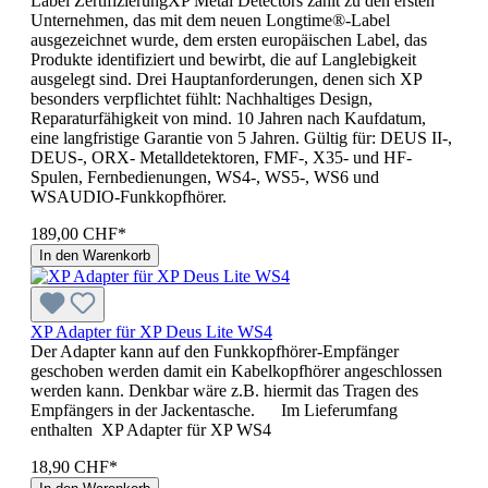
Label ZertifizierungXP Metal Detectors zählt zu den ersten
Unternehmen, das mit dem neuen Longtime®-Label
ausgezeichnet wurde, dem ersten europäischen Label, das
Produkte identifiziert und bewirbt, die auf Langlebigkeit
ausgelegt sind. Drei Hauptanforderungen, denen sich XP
besonders verpflichtet fühlt: Nachhaltiges Design,
Reparaturfähigkeit von mind. 10 Jahren nach Kaufdatum,
eine langfristige Garantie von 5 Jahren. Gültig für: DEUS II-,
DEUS-, ORX- Metalldetektoren, FMF-, X35- und HF-
Spulen, Fernbedienungen, WS4-, WS5-, WS6 und
WSAUDIO-Funkkopfhörer.
189,00 CHF*
In den Warenkorb
XP Adapter für XP Deus Lite WS4
Der Adapter kann auf den Funkkopfhörer-Empfänger
geschoben werden damit ein Kabelkopfhörer angeschlossen
werden kann. Denkbar wäre z.B. hiermit das Tragen des
Empfängers in der Jackentasche. Im Lieferumfang
enthalten XP Adapter für XP WS4
18,90 CHF*