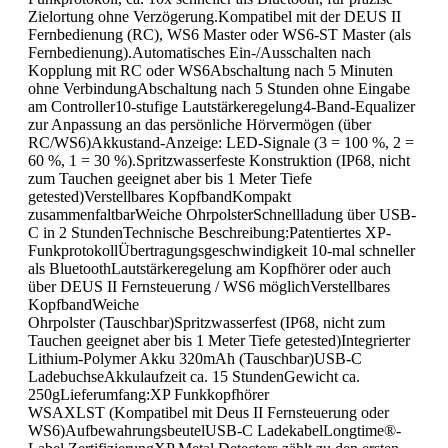
Zielortung ohne Verzögerung.Kompatibel mit der DEUS II
Fernbedienung (RC), WS6 Master oder WS6-ST Master (als
Fernbedienung).Automatisches Ein-/Ausschalten nach
Kopplung mit RC oder WS6Abschaltung nach 5 Minuten
ohne VerbindungAbschaltung nach 5 Stunden ohne Eingabe
am Controller10-stufige Lautstärkeregelung4-Band-Equalizer
zur Anpassung an das persönliche Hörvermögen (über
RC/WS6)Akkustand-Anzeige: LED-Signale (3 = 100 %, 2 =
60 %, 1 = 30 %).Spritzwasserfeste Konstruktion (IP68, nicht
zum Tauchen geeignet aber bis 1 Meter Tiefe
getested)Verstellbares KopfbandKompakt
zusammenfaltbarWeiche OhrpolsterSchnellladung über USB-
C in 2 StundenTechnische Beschreibung:Patentiertes XP-
FunkprotokollÜbertragungsgeschwindigkeit 10-mal schneller
als BluetoothLautstärkeregelung am Kopfhörer oder auch
über DEUS II Fernsteuerung / WS6 möglichVerstellbares
KopfbandWeiche
Ohrpolster (Tauschbar)Spritzwasserfest (IP68, nicht zum
Tauchen geeignet aber bis 1 Meter Tiefe getested)Integrierter
Lithium-Polymer Akku 320mAh (Tauschbar)USB-C
LadebuchseAkkulaufzeit ca. 15 StundenGewicht ca.
250gLieferumfang:XP Funkkopfhörer
WSAXLST (Kompatibel mit Deus II Fernsteuerung oder
WS6)AufbewahrungsbeutelUSB-C LadekabelLongtime®-