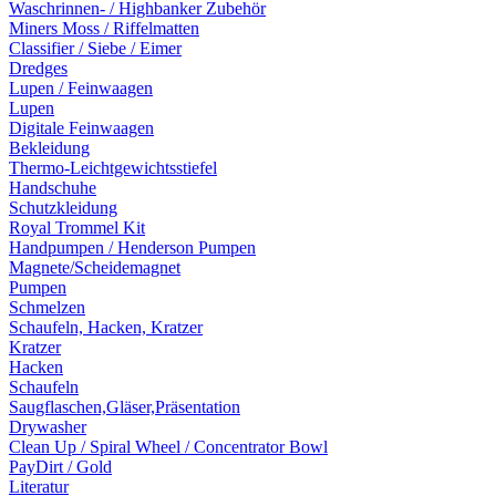
Waschrinnen- / Highbanker Zubehör
Miners Moss / Riffelmatten
Classifier / Siebe / Eimer
Dredges
Lupen / Feinwaagen
Lupen
Digitale Feinwaagen
Bekleidung
Thermo-Leichtgewichtsstiefel
Handschuhe
Schutzkleidung
Royal Trommel Kit
Handpumpen / Henderson Pumpen
Magnete/Scheidemagnet
Pumpen
Schmelzen
Schaufeln, Hacken, Kratzer
Kratzer
Hacken
Schaufeln
Saugflaschen,Gläser,Präsentation
Drywasher
Clean Up / Spiral Wheel / Concentrator Bowl
PayDirt / Gold
Literatur