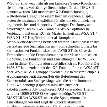
WS6‑ST sind weit mehr als nur kabellose Stereo‑Kopfhörer –
sie können als vollständige Steuereinheit für den DEUS II
genutzt werden. Mit modernster XP‑Funktechnologie,
wetterfestem Design und einem hochauflösenden Display
bieten sie maximale Flexibilität für alle, die ein ultraleichtes,
ergonomisches und dennoch vollwertiges Detektorsystem
bevorzugen.Der WS6‑ST kann als Slave‑Kopfhörer in
Verbindung mit einer RC, als Master‑Einheit mit WSA-ST /
WSA XL-ST Kopfhörern oder als komplette
Stand‑Alone‑Steuerung betrieben werden. Damit passt er sich
perfekt an jede Suchsituation an – vom schnellen Einsatz bis
zur maximalen Funktionskontrolle.WS6‑ST als Slave der
FernbedienungDie Fernbedienung ist der Master und steuert
die Spule, alle Funktionen und Einstellungen. Der WS6‑ST
dient in dieser Konfiguration ausschließlich als KopfhörerDer
WS6‑ST kann zudem mit den XP‑Funkkopfhörern WSA‑ST
oder WSA XL‑ST gekoppelt werden, die in diesem Setup als
Audioausgabegerät dienen.(Für die Befestigung des
Steuermoduls am Suchgestänge wird die Artikelnummer
D090B‑A benötigt.)Optional lässt sich auch der
kabelgebundene XP‑Kopfhörer FX03 verwenden.(Hierfür
wird der D099‑STEREO Adapter benötigt.)WS6‑ST
MASTERDer WS6‑ST steuert die Spule, nimmt alle
Einstellungen vor und zeigt die Objekte akustisch
an.Hauptmerkmale:Kabellose XP‑Funktechnologie