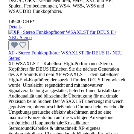
DEUS-, ORX- Metalldetektoren, FMF-, X35- und HF-
Spulen, Fernbedienungen, WS4-, WS5-, WS6 und
WSAUDIO-Funkkopfhörer.
149,00 CHF*
Details
XP - Stereo Funkkopfhörer WSAXLST für DEUS II / NEU
Stereo
XP WSAXLST – Kabellose High-Performance-Stereo-
Kopfhörer für DEUS IIErleben Sie die nächste Generation
des XP-Sounds mit dem XP WSAXLST – dem kabellosen
High-End-Kopfhörer, der speziell für den DEUS II entwickelt
wurde. Ultraleicht, regendicht und mit innovativer
Signalverarbeitung ausgestattet, liefert er Ihnen kristallklare
Audioqualität und blitzschnelle Übertragung für maximale
Präzision beim Suchen.Der WSAXLST überzeugt mit weich
gepolsterten, ohrenumschließenden Ohrmuscheln, welche die
Umgebungsgeräusche effektiv abschirmen und so eine
maximale Konzentration auf die wichtigen Anzeigetöne
ermöglichen.Hauptmerkmale:Kristallklarer
StereosoundKabellos & ultraschnell: XP-eigenes
Funkprotokoll, ca. 10x schneller als Bluetooth, für präzise