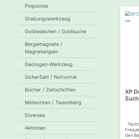
Pinpointer
Hacken
Grabungswerkzeug
Schaufeln
Goldwaschen / Goldsuche
Clean Up / Spiral Wheel /
PayDirt 
Bergemagnete /
Concentrator Bowl
Magnetangeln
Geologen-Werkzeug
TIPPS UND TRICKS für
Goldwäscher
SicherSatt / Notvorrat
Bücher / Zeitschriften
XP D
Such
Meteoriten / Twannberg
Diverses
Technische Daten • Ingesamt 35
Aktionen
Freque
den Be