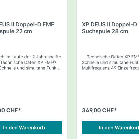
l-D Suchspule X35 28 cm
Doppel-D Tiefensuchspule 
tänge-Unterteil für
34cm Spulenschutz
skop-Gestänge
Spulenschrauben-Set Gestänge-
schrauben-Set
Unterteil
EUS II Doppel-D FMF
XP DEUS II Doppel-D
spule 22 cm
Suchspule 28 cm
ich im Laufe der 2 Jahreshälfte
Technische Daten XP FMF® Spule
Schnelle und simultane Fun
Multifrequenz 49 Einzelfrequenzen
9 Einzelfrequenzen
von 4 bis 45 kHz Doppel-D Technik
 kHz Doppel-D Technik
28cm Durchmesser für XP D
urchmesser für XP DEUS II
Wasserdicht bis 20m Tauchtief
icht bis 20m Tauchtiefe Mit
XP DEUS II kompatibel XP Patent Im
 kompatibel XP Patent Im
Lieferumfang enthalten 28cm
mfang enthalten 22cm
Doppel-D FMF Suchspule,
-D FMF Suchspule,
wasserdichte Karbon-Suchs
00 CHF*
349,00 CHF*
dichte Karbon-Suchspule
28cm Spulenschutz (aufges
pulenschutz (aufgesteckt)
Gestänge-Unterteil
ge-Unterteil
Spulenschrauben-Set 5 Jahre
In den Warenkorb
In den Warenkor
hrauben-Set 5 Jahre
Garantie
ie