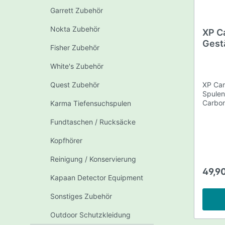
Zubehö
Bau und Industrie
Zubehör Nokta Simplex+
Garrett Zubehör
Leitungsortungssysteme
Zubehör Nokta Invenio
Nokta Zubehör
XP C
Classifier / Siebe / Eimer
Dredge
Handdetektoren
Zubehör Nokta PulseDive
Gest
Fisher Zubehör
Tele
Zubehör Nokta Gold Kruzer
White's Zubehör
Quest Zubehör
XP Car
Quest Zubehör
Karma 
Spulen
Bekleidung
Royal T
Carbon
Karma Tiefensuchspulen
für di
Thermo-Leichtgewichtsstiefel
Kopfhörer
Reinigu
und al
Fundtaschen / Rucksäcke
Handschuhe
Suchsp
53,5cm
Kopfhörer
Schutzkleidung
Sonstiges Zubehör
Outdoor
kompat
Serie.
Reinigung / Konservierung
49,9
Magnete/Scheidemagnet
Pumpe
Kapaan Detector Equipment
Sonstiges Zubehör
Schaufeln, Hacken, Kratzer
Saugfla
Outdoor Schutzkleidung
Kratzer