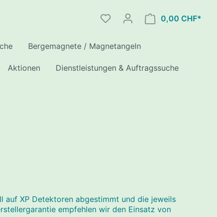
0,00 CHF*
uche
Bergemagnete / Magnetangeln
Aktionen
Dienstleistungen & Auftragssuche
en
 /
INK
ote
enschutz/
eile
hleusen
Serie
hleusen
ll auf XP Detektoren abgestimmt und die jeweils
 Apex
stellergarantie empfehlen wir den Einsatz von
erie