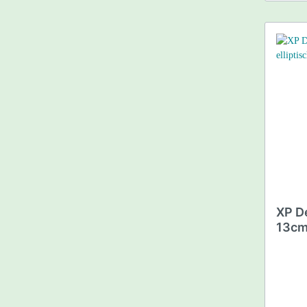
XP D
13cm 