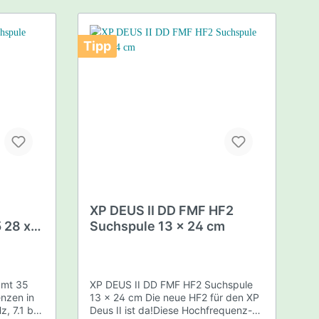
Batterieverbrauch erhöht sich
ebenfalls und reduziert die
Batteriekapazität auf 6 Stunden in
Tipp
dieser Einstellung. • Die
Batteriekapazität der Spule erhöht
sich in den meisten Frequenzen
zwischen 10 - 40%. • Die hohen
Arbeitsfrequenzen 23 - 27.7 kHz
bieten exzellente Suchergebnisse
auf kleine Targets und auf Tagets mit
geringen Leitwerten. • Verbesserte
Ortungsstabilität auf allen Böden Im
Lieferumfang enthalten XP Deus
Doppel-D Suchspule X35 22,5cm
Spulenschutz Spulenschrauben-Set
XP DEUS II DD FMF HF2
 28 x
Suchspule 13 x 24 cm
XP DEUS II DD FMF HF2 Suchspule
nzen in
13 x 24 cm Die neue HF2 für den XP
, 7.1 bis
Deus II ist da!Diese Hochfrequenz-