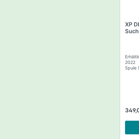
Doppe
Spulenschutz Ges
S-Tele
Spulen
XP D
Such
Erhältl
2022 Technische Daten XP FMF®
Spule Schnelle und simultane Funk-
Multifrequenz 4
von 4 bis 45
22cm D
Wasserd
XP DEUS II
Lieferu
Doppel
349,
wasser
22cm S
Gestän
Spulensc
Garant