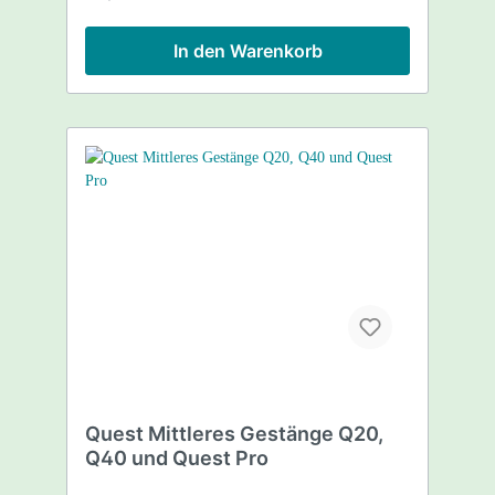
Betriebsdauer Befestigung mittels 2
beiliegenden Gummispannringen Die
Betriebsdauer beträgt ungefähr 6 bis 8
In den Warenkorb
Stunden. Trotzdem empfehlen wir die
Kopfhörer nach jedem Suchgang mit den
mitgelieferten USB-Ladern am PC wieder
aufzuladen. Das Funksystem kann ebenfalls
auch an anderen Geräten, wie Smartphone,
MP3 Player und Fernseher verwendet
werden Lieferumfang: Quest Funkkopfhörer
Sender 3mm Klinken-Kabelund 6mm
Klinken-Adapter USB-Ladekabel und
Ladeadapter 2 Gummispannringe Elastische
Gummibänder und Klettverschlussaufkleber
(um den Sender an Ihrem Detektorgestange
zu befestigen) Tasche Bedienungsanleitung
2 Jahre Garantie
Quest Mittleres Gestänge Q20,
Q40 und Quest Pro