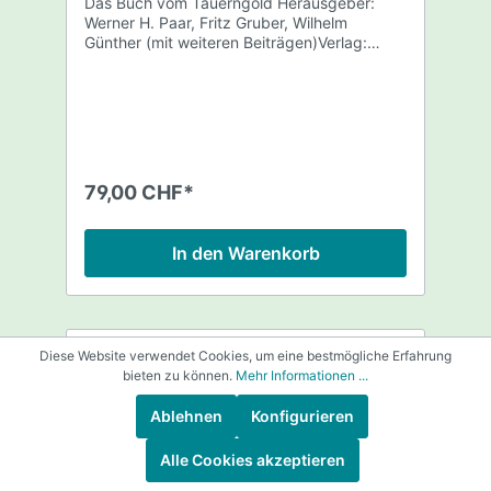
Das Buch vom Tauerngold Herausgeber:
Werner H. Paar, Fritz Gruber, Wilhelm
Günther (mit weiteren Beiträgen)Verlag:
Anton Pustet, SalzburgErscheinungsjahr:
2006 (überarbeitete Neuausgabe)Umfang:
ca. 568 SeitenSprache: Deutsch und
Englisch Das Buch vom Tauerngold ist eine
einzigartige, reich illustrierte Fachmonografie
– zweisprachig, bildgewaltig und inhaltlich
tiefgründig. Es verbindet wissenschaftliche
79,00 CHF*
Expertise mit historischen Erzählungen und
visueller Faszination. Ideal für alle, die die
glanzvolle, aber auch harte Geschichte des
In den Warenkorb
Goldabbaus in den Hohen Tauern
kennenlernen möchten. Perfekt als
Geschenk für Bergbau-begeisterte
Leserinnen und Leser, Sammler historischer
Sachbücher oder als verlässliches
Diese Website verwendet Cookies, um eine bestmögliche Erfahrung
Nachschlagewerk für Regionalforschung.
bieten zu können.
Mehr Informationen ...
%
Ablehnen
Konfigurieren
Alle Cookies akzeptieren