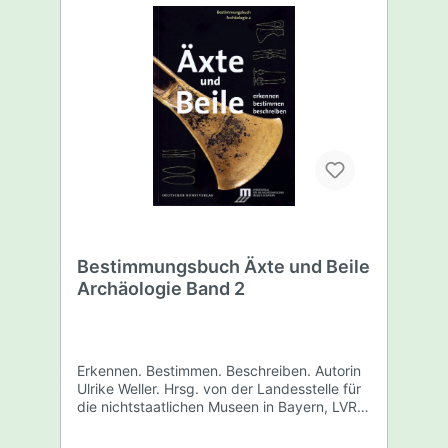
beschrieben und abgebildet. Der Band dient
als Nachschlagewerk für alle archäologisch
Interessierten.Erste umfassende Systematik
von vor- und frühgeschichtlichem Arm- und
BeinschmuckGeeignet für Wissenschaftler
und Wissenschaftlerinnen wie für
interessierte Laier Dezember 2023NEU416
Seiten, Deutsch17 × 24 cm439 Abbildungen,
56 FarbabbildungenBroschur978-3-422-
80138-7
Bestimmungsbuch Äxte und Beile
Archäologie Band 2
Erkennen. Bestimmen. Beschreiben. Autorin
Ulrike Weller. Hrsg. von der Landesstelle für
die nichtstaatlichen Museen in Bayern, LVR-
LandesMuseum Bonn, Archäologisches
Museum Hamburg, Landesamt für