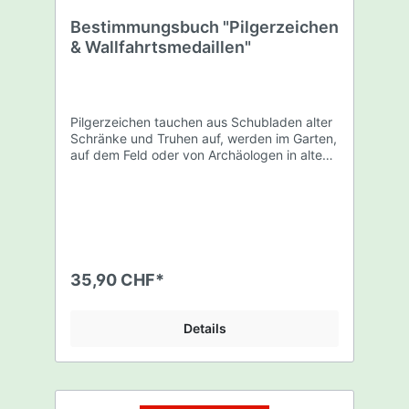
Bestimmungsbuch "Pilgerzeichen
& Wallfahrtsmedaillen"
Pilgerzeichen tauchen aus Schubladen alter
Schränke und Truhen auf, werden im Garten,
auf dem Feld oder von Archäologen in alten
Gräbern gefunden. Was hat es genau mit
diesen eigentümlichen Anhängern auf sich?
Von welchem Wallfahrtsort stammt der
Anhänger und welche Heiligen sind
abgebildet? Aus welcher Zeit stammt das
Fundstück? Diese und viele Fragen mehr zur
Bestimmung und zum Hintergrundwissen
35,90 CHF*
über Pilgerzeichen, möchte dieses Buch
beantworten. Pilgern ist eine uralte Form der
Heiligenverehrung und Heilssuche. Als
Details
einsichtbares Beweisstück der Pilgerreise
wurde das Pilgerabzeichen mit in die Heimat
genommen und häufig hoch verehrt. Details
Auszug aus dem Inhaltsverzeichnis:
Bestimmung von Pilgerzeichen &