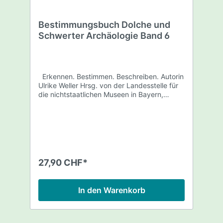
Bestimmungsbuch Dolche und
Schwerter Archäologie Band 6
Erkennen. Bestimmen. Beschreiben. Autorin
Ulrike Weller Hrsg. von der Landesstelle für
die nichtstaatlichen Museen in Bayern,
Archäologisches Landesmuseum Baden-
Württemberg, LVR-LandesMuseum Bonn,
Archäologisches Museum Hamburg,
Landesamt für Archäologie Sachsen,
Niedersächsisches Landesmuseum
Hannover, Museen Weißenburg/Stadt
Weißenburg in Bayern. Bestimmungsbuch
27,90 CHF*
Archäologie Band 6. Als Angriffswaffen sind
Dolche und Schwerter in ihrer Form
vorrangig von der Kampfesweise geprägt.
In den Warenkorb
Immer waren sie aber auch Statussymbole.
Mit edlen Materialien aufwendig gestaltet,
repräsentierten sie das Selbstverständnis
von Kriegerkasten und Heerführern. Dies