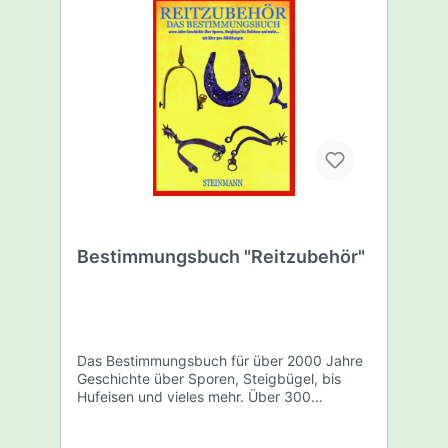
Wallfahtsmedaillen Zuordnung zu
Stempelschneider und Hersteller Einordnung
in die Zeitepoche Schnelle Indentifikation
über die äußere Form des Zeichens, Material
und Größe Einführung in die geschichtlichen
Zusammenhänge des Pilgerwesens 155
Seiten, A4 Im Lieferumfang enthalten
Bestimmungsbuch "Pilgerzeichen &
Wallfahrtsmedaillen" Lieferung in
geschlossener Schutzfolie
Bestimmungsbuch "Reitzubehör"
Das Bestimmungsbuch für über 2000 Jahre
Geschichte über Sporen, Steigbügel, bis
Hufeisen und vieles mehr. Über 300
Abbildungen (Skizzen) von Reitzubehör! Ein
Muss für jeden Sondengänger und Sammler.