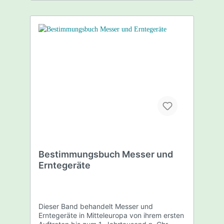
Knochensägen im medizinischen Bereich.
Trotz ihrer langen Tradition sind die
einzelnen Gegenstände noch erstaunlich
aktuell in Form und Funktion. Gerade die
medizinischen Geräte der römischen Zeit
überraschen durch die handwerklich hoch
stehende Ausführung. Details 180 Seiten,
17 x 24cm Farbtafeln und SW-Skizzen
Pinzette Spatelsonde Doppelspatel
Ohrsonde Löffelsonde Einlagenkamm
Spiegel mit Griff Spiegel ohne Griff
Scheibenspiegel Reliefspiegel Dosenspiegel
Klappspiegel Ösenspiegel u.v.m
Fibelverzeichnis Abbildungsnachweis Im
Lieferumfang enthalten Bestimmungsbuch
Kosmetisches und medizinisches Gerät
Archäologie Band 4
Bestimmungsbuch Messer und
Erntegeräte
Dieser Band behandelt Messer und
Erntegeräte in Mitteleuropa von ihrem ersten