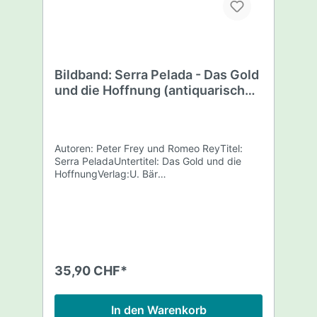
Strohdachdecker (Reetdecker)
Waldglasbläser Torfabbau Zimmermann
Schiffszimmermann Maurer Korbflechter
Landwirt Händler und Fuhrmann Barbier und
Körperpflege aus Haushalt
Bildband: Serra Pelada - Das Gold
Messer,Gabel,Löffel Scheren Kochzubehör
und Feuergerät Messer aus
und die Hoffnung (antiquarisches
Selbstverteidigung Dolche Pfeil und Bogen
Exemplar)
Büchsenmacher Im Lieferumfang enthalten
Bestimmungsbuch "UFG Unbekannte
Fundgegenstände" Lieferung in
Autoren: Peter Frey und Romeo ReyTitel:
geschlossener Schutzfolie
Serra PeladaUntertitel: Das Gold und die
HoffnungVerlag:U. Bär
VerlagErscheinungsjahr: 1987Buchdaten:
104 Seiten, farb. Abb.Inhalt: Bildband über
den Goldrausch in Nordbrasilien.
35,90 CHF*
In den Warenkorb