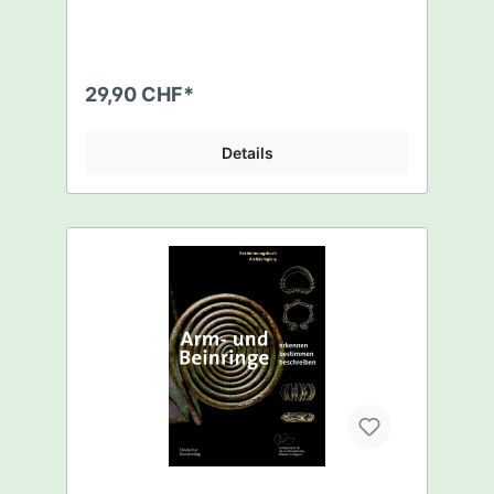
Das Buch macht eine zeitliche Einordnung
der Funde und Sammelstücke einfach.
Neben dem Gehirn des Menschen war das
Pferd bis zur maschinellen Revolution die
wichtigste Vorraussetzung des menschlichen
29,90 CHF*
Fortschritts. Keine Stadt wäre ohne sie
erbaut worden, kein Handel hätte floriert und
die Ernährung einer größeren
Details
Menschenmenge wäre nicht möglich
gewesen. Wir kennen das Pferd leider nur
noch zur Freizeitgestaltung und als PS beim
Autokauf. Da das Pferd seit der
Jungsteinzeit an der Seite des Menschen
nachgewiesen ist, wurde in jeder Epoche
typisches Pferdezubehör genutzt. Es heute
als solches zu erkennen und in die jeweilige
Zeitepoche einzuordnen, sollte mit Hilfe
dieses Buches schnell möglich sein. Aber
auch für Pferdeliebhaber und Freunde alter
Schmiedekuinst ist es sehr empfehlenswert.
Details ein Bestimmungsbuch für Sporen,
Trensen, Steigbügel, Hufeisen und vieles
andere Pferdezubehör aus über 2000
Jahren Menschheitsgeschichte mit kurzen
historischen Einführungen