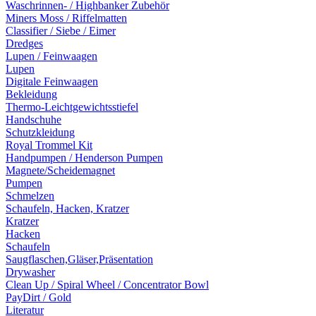
Waschrinnen- / Highbanker Zubehör
Miners Moss / Riffelmatten
Classifier / Siebe / Eimer
Dredges
Lupen / Feinwaagen
Lupen
Digitale Feinwaagen
Bekleidung
Thermo-Leichtgewichtsstiefel
Handschuhe
Schutzkleidung
Royal Trommel Kit
Handpumpen / Henderson Pumpen
Magnete/Scheidemagnet
Pumpen
Schmelzen
Schaufeln, Hacken, Kratzer
Kratzer
Hacken
Schaufeln
Saugflaschen,Gläser,Präsentation
Drywasher
Clean Up / Spiral Wheel / Concentrator Bowl
PayDirt / Gold
Literatur