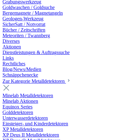
Grabungswerkzeug
Goldwaschen / Goldsuche
Bergemagnete / Magnetangeln
Geologen-Werkzeug
SicherSatt / Notvorrat
Bücher / Zeitschriften
Meteoriten / Twannberg
Diverses
Aktionen
Dienstleistungen & Auftragssuche
Links
Rechtliches
Blog/News/Medien
Schnäppchenecke
Zur Kategorie Metalldetektoren
Minelab Metalldetektoren
Minelab Aktionen
Equinox Series
Golddetektoren
Unterwasserdetektoren
Einsteiger- und Kinderdetektoren
XP Metalldetektoren
XP Deus II Metalldetektoren