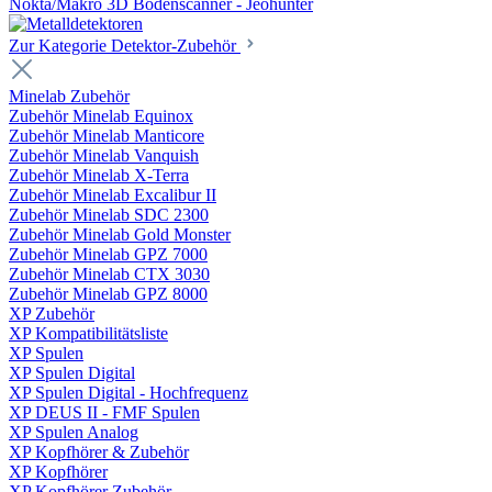
Nokta/Makro 3D Bodenscanner - Jeohunter
Zur Kategorie Detektor-Zubehör
Minelab Zubehör
Zubehör Minelab Equinox
Zubehör Minelab Manticore
Zubehör Minelab Vanquish
Zubehör Minelab X-Terra
Zubehör Minelab Excalibur II
Zubehör Minelab SDC 2300
Zubehör Minelab Gold Monster
Zubehör Minelab GPZ 7000
Zubehör Minelab CTX 3030
Zubehör Minelab GPZ 8000
XP Zubehör
XP Kompatibilitätsliste
XP Spulen
XP Spulen Digital
XP Spulen Digital - Hochfrequenz
XP DEUS II - FMF Spulen
XP Spulen Analog
XP Kopfhörer & Zubehör
XP Kopfhörer
XP Kopfhörer Zubehör