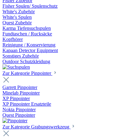
Fisher Zubehör
Fisher Spulen/ Spulenschutz
White's Zubehör
White's Spulen
Quest Zubehör
Karma Tiefensuchspulen
Fundtaschen / Rucksäcke
Kopfhörer
Reinigung / Konservierung
Kapaan Detector Equipment
Sonstiges Zubehör
Outdoor Schutzkleidung
Zur Kategorie Pinpointer
Garrett Pinpointer
Minelab Pinpointer
XP Pinpointer
XP Pinpointer Ersatzteile
Nokta Pinpointer
Quest Pinpointer
Zur Kategorie Grabungswerkzeug