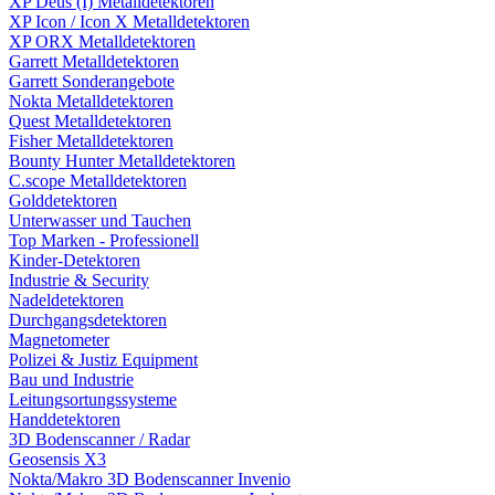
XP Deus (I) Metalldetektoren
XP Icon / Icon X Metalldetektoren
XP ORX Metalldetektoren
Garrett Metalldetektoren
Garrett Sonderangebote
Nokta Metalldetektoren
Quest Metalldetektoren
Fisher Metalldetektoren
Bounty Hunter Metalldetektoren
C.scope Metalldetektoren
Golddetektoren
Unterwasser und Tauchen
Top Marken - Professionell
Kinder-Detektoren
Industrie & Security
Nadeldetektoren
Durchgangsdetektoren
Magnetometer
Polizei & Justiz Equipment
Bau und Industrie
Leitungsortungssysteme
Handdetektoren
3D Bodenscanner / Radar
Geosensis X3
Nokta/Makro 3D Bodenscanner Invenio