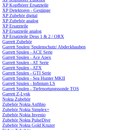
XP Kopfhörer Ersatzteile
XP Detektoren - Gestänge
XP Zubehör digital
XP Zubehör analog
XP Ersatzteile
XP Ersatzteile analog
XP Ersatzteile Deus 1 & 2 / ORX
Garrett Zubehör
Garrett Spulen/ Spulenschutz/ Abdeckhauben
Garrett Spulen - ACE Serie
Garrett Spulen - Ace Apex
Garrett Spulen - AT Serie
Garrett Spulen - ATX
Garrett Spulen - GTI Serie
Garrett Spulen - Sea Hunter MKII
Garrett Spulen - Infinium LS
Garrett Spulen - Tiefenortungssonde TOS
Garrett Z-Lynk
Nokta Zubehör
Zubehör Nokta Anfibio
Zubehör Nokta Simplex+
Zubehör Nokta Invenio
Zubehör Nokta PulseDive
Zubehör Nokta Gold Kruzer