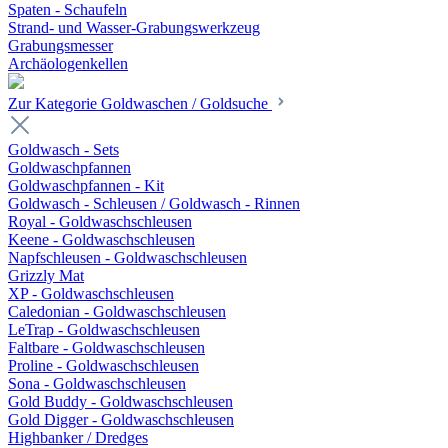
Spaten - Schaufeln
Strand- und Wasser-Grabungswerkzeug
Grabungsmesser
Archäologenkellen
Zur Kategorie Goldwaschen / Goldsuche
Goldwasch - Sets
Goldwaschpfannen
Goldwaschpfannen - Kit
Goldwasch - Schleusen / Goldwasch - Rinnen
Royal - Goldwaschschleusen
Keene - Goldwaschschleusen
Napfschleusen - Goldwaschschleusen
Grizzly Mat
XP - Goldwaschschleusen
Caledonian - Goldwaschschleusen
LeTrap - Goldwaschschleusen
Faltbare - Goldwaschschleusen
Proline - Goldwaschschleusen
Sona - Goldwaschschleusen
Gold Buddy - Goldwaschschleusen
Gold Digger - Goldwaschschleusen
Highbanker / Dredges