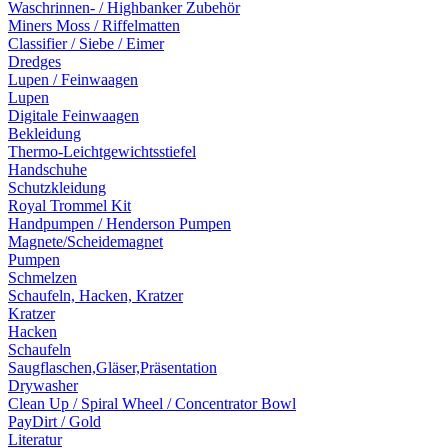
Waschrinnen- / Highbanker Zubehör
Miners Moss / Riffelmatten
Classifier / Siebe / Eimer
Dredges
Lupen / Feinwaagen
Lupen
Digitale Feinwaagen
Bekleidung
Thermo-Leichtgewichtsstiefel
Handschuhe
Schutzkleidung
Royal Trommel Kit
Handpumpen / Henderson Pumpen
Magnete/Scheidemagnet
Pumpen
Schmelzen
Schaufeln, Hacken, Kratzer
Kratzer
Hacken
Schaufeln
Saugflaschen,Gläser,Präsentation
Drywasher
Clean Up / Spiral Wheel / Concentrator Bowl
PayDirt / Gold
Literatur