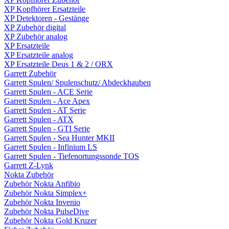
XP Kopfhörer Ersatzteile
XP Detektoren - Gestänge
XP Zubehör digital
XP Zubehör analog
XP Ersatzteile
XP Ersatzteile analog
XP Ersatzteile Deus 1 & 2 / ORX
Garrett Zubehör
Garrett Spulen/ Spulenschutz/ Abdeckhauben
Garrett Spulen - ACE Serie
Garrett Spulen - Ace Apex
Garrett Spulen - AT Serie
Garrett Spulen - ATX
Garrett Spulen - GTI Serie
Garrett Spulen - Sea Hunter MKII
Garrett Spulen - Infinium LS
Garrett Spulen - Tiefenortungssonde TOS
Garrett Z-Lynk
Nokta Zubehör
Zubehör Nokta Anfibio
Zubehör Nokta Simplex+
Zubehör Nokta Invenio
Zubehör Nokta PulseDive
Zubehör Nokta Gold Kruzer