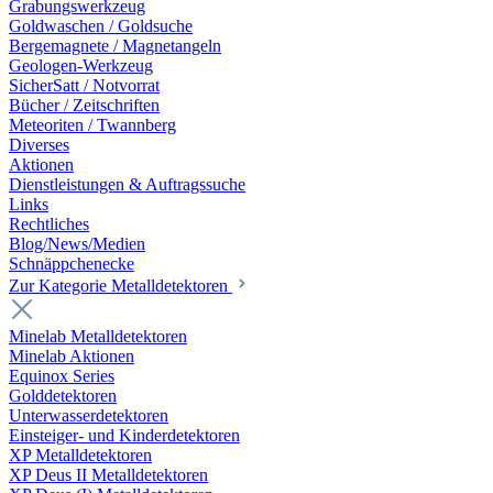
Grabungswerkzeug
Goldwaschen / Goldsuche
Bergemagnete / Magnetangeln
Geologen-Werkzeug
SicherSatt / Notvorrat
Bücher / Zeitschriften
Meteoriten / Twannberg
Diverses
Aktionen
Dienstleistungen & Auftragssuche
Links
Rechtliches
Blog/News/Medien
Schnäppchenecke
Zur Kategorie Metalldetektoren
Minelab Metalldetektoren
Minelab Aktionen
Equinox Series
Golddetektoren
Unterwasserdetektoren
Einsteiger- und Kinderdetektoren
XP Metalldetektoren
XP Deus II Metalldetektoren