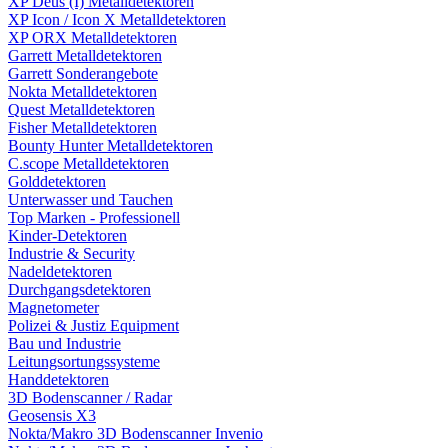
XP Deus (I) Metalldetektoren
XP Icon / Icon X Metalldetektoren
XP ORX Metalldetektoren
Garrett Metalldetektoren
Garrett Sonderangebote
Nokta Metalldetektoren
Quest Metalldetektoren
Fisher Metalldetektoren
Bounty Hunter Metalldetektoren
C.scope Metalldetektoren
Golddetektoren
Unterwasser und Tauchen
Top Marken - Professionell
Kinder-Detektoren
Industrie & Security
Nadeldetektoren
Durchgangsdetektoren
Magnetometer
Polizei & Justiz Equipment
Bau und Industrie
Leitungsortungssysteme
Handdetektoren
3D Bodenscanner / Radar
Geosensis X3
Nokta/Makro 3D Bodenscanner Invenio