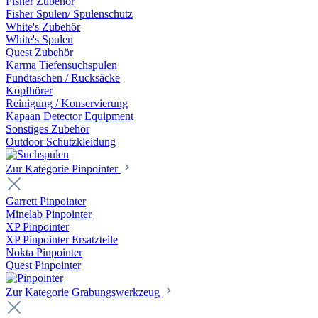
Fisher Zubehör
Fisher Spulen/ Spulenschutz
White's Zubehör
White's Spulen
Quest Zubehör
Karma Tiefensuchspulen
Fundtaschen / Rucksäcke
Kopfhörer
Reinigung / Konservierung
Kapaan Detector Equipment
Sonstiges Zubehör
Outdoor Schutzkleidung
Zur Kategorie Pinpointer
Garrett Pinpointer
Minelab Pinpointer
XP Pinpointer
XP Pinpointer Ersatzteile
Nokta Pinpointer
Quest Pinpointer
Zur Kategorie Grabungswerkzeug