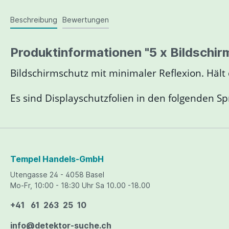
Magnetometer
Zubehör Nokta Anfibio
Fishe
Highbanker / Dredges
Waschri
Nokt
Polizei & Justiz Equipment
Beschreibung
Bewertungen
Zubehö
Zubehör Nokta Simplex+
Boden
Bau und Industrie
Zubehör Nokta Invenio
Produktinformationen "5 x Bildschir
Leitungsortungssysteme
Classifier / Siebe / Eimer
Dredge
Zubehör Nokta PulseDive
Handdetektoren
Bildschirmschutz mit minimaler Reflexion. Hält 
Zubehör Nokta Gold Kruzer
Es sind Displayschutzfolien in den folgenden S
Quest Zubehör
Karma 
Bekleidung
Royal T
Thermo-Leichtgewichtsstiefel
Kopfhörer
Reinigu
Handschuhe
Tempel Handels-GmbH
Schutzkleidung
Sonstiges Zubehör
Outdoor
Utengasse 24 - 4058 Basel
Mo-Fr, 10:00 - 18:30 Uhr Sa 10.00 -18.00
Magnete/Scheidemagnet
Pumpe
+41 61 263 25 10
info@detektor-suche.ch