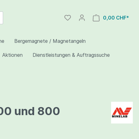
0,00 CHF*
he
Bergemagnete / Magnetangeln
Aktionen
Dienstleistungen & Auftragssuche
600 und 800
ren
 /
NK
ote
nschutz/
eile
hleusen
 Serie
hleusen