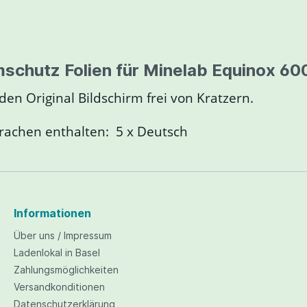
r Spulen/ Spulenschutz
White's Spulen
nnen- / Highbanker
Miners Moss / Riffelma
a/Makro 3D
r
scanner - Jeohunter
mschutz Folien für Minelab Equinox 60
s
Lupen / Feinwaagen
Lupen
den Original Bildschirm frei von Kratzern.
Digitale Feinwaagen
prachen enthalten: 5 x Deutsch
Tiefensuchspulen
Fundtaschen / Rucksä
rommel Kit
Handpumpen / Hender
Pumpen
ng / Konservierung
Kapaan Detector Equ
Informationen
 Schutzkleidung
Über uns / Impressum
Ladenlokal in Basel
n
Schmelzen
Zahlungsmöglichkeiten
Versandkonditionen
Datenschutzerklärung