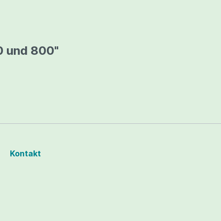
tten
0 und 800"
cke
son
ipment
Kontakt