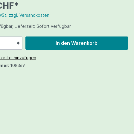
 CHF*
e Apex
e
Serie
MwSt. zzgl. Versandkosten
 Serie
ügbar, Lieferzeit: Sofort verfügbar
usen
 Hunter
In den Warenkorb
en
nium LS
zettel hinzufügen
chleusen
e TOS
mer:
108369
hschleusen
chleusen
leusen