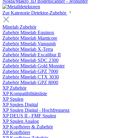
Nokta/Makro 3D Bodenscanner - Jeohunter
Zur Kategorie Detektor-Zubehör
Minelab Zubehör
Zubehör Minelab Equinox
Zubehör Minelab Manticore
Zubehör Minelab Vanquish
Zubehör Minelab X-Terra
Zubehör Minelab Excalibur II
Zubehör Minelab SDC 2300
Zubehör Minelab Gold Monster
Zubehör Minelab GPZ 7000
Zubehör Minelab CTX 3030
Zubehör Minelab GPZ 8000
XP Zubehör
XP Kompatibilitätsliste
XP Spulen
XP Spulen Digital
XP Spulen Digital - Hochfrequenz
XP DEUS II - FMF Spulen
XP Spulen Analog
XP Kopfhörer & Zubehör
XP Kopfhörer
XP Kopfhörer Zubehör