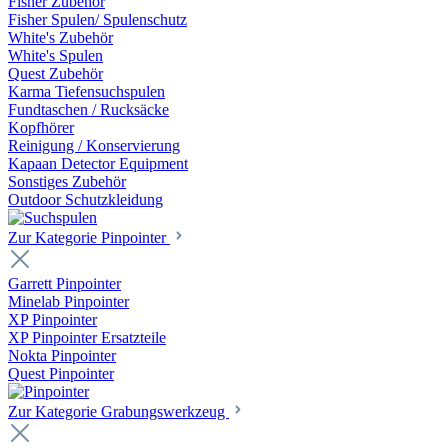
Fisher Zubehör
Fisher Spulen/ Spulenschutz
White's Zubehör
White's Spulen
Quest Zubehör
Karma Tiefensuchspulen
Fundtaschen / Rucksäcke
Kopfhörer
Reinigung / Konservierung
Kapaan Detector Equipment
Sonstiges Zubehör
Outdoor Schutzkleidung
Zur Kategorie Pinpointer
Garrett Pinpointer
Minelab Pinpointer
XP Pinpointer
XP Pinpointer Ersatzteile
Nokta Pinpointer
Quest Pinpointer
Zur Kategorie Grabungswerkzeug