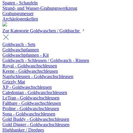
Spaten - Schaufeln
Strand- und Wasser-Grabungswerkzeug
Grabungsmesser
Archäologenkellen
Zur Kategorie Goldwaschen / Goldsuche
Goldwasch - Sets
Goldwaschpfannen
Goldwaschpfannen - Kit
Goldwasch - Schleusen / Goldwasch - Rinnen
Royal - Goldwaschschleusen
Keene - Goldwaschschleusen
Napfschleusen - Goldwaschschleusen
Grizzly Mat
XP - Goldwaschschleusen
Caledonian - Goldwaschschleusen
LeTrap - Goldwaschschleusen
Faltbare - Goldwaschschleusen
Proline - Goldwaschschleusen
Sona - Goldwaschschleusen
Gold Buddy - Goldwaschschleusen
Gold Digger - Goldwaschschleusen
Highbanker / Dredges