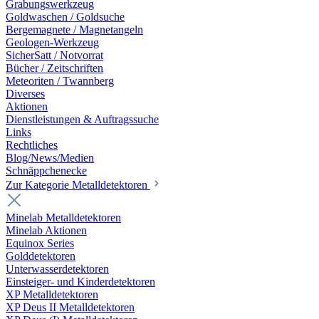
Grabungswerkzeug
Goldwaschen / Goldsuche
Bergemagnete / Magnetangeln
Geologen-Werkzeug
SicherSatt / Notvorrat
Bücher / Zeitschriften
Meteoriten / Twannberg
Diverses
Aktionen
Dienstleistungen & Auftragssuche
Links
Rechtliches
Blog/News/Medien
Schnäppchenecke
Zur Kategorie Metalldetektoren
Minelab Metalldetektoren
Minelab Aktionen
Equinox Series
Golddetektoren
Unterwasserdetektoren
Einsteiger- und Kinderdetektoren
XP Metalldetektoren
XP Deus II Metalldetektoren