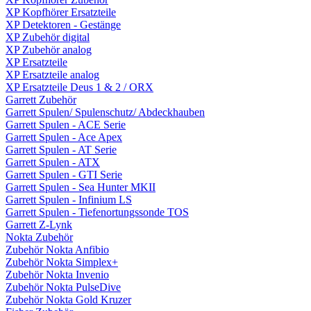
XP Kopfhörer Ersatzteile
XP Detektoren - Gestänge
XP Zubehör digital
XP Zubehör analog
XP Ersatzteile
XP Ersatzteile analog
XP Ersatzteile Deus 1 & 2 / ORX
Garrett Zubehör
Garrett Spulen/ Spulenschutz/ Abdeckhauben
Garrett Spulen - ACE Serie
Garrett Spulen - Ace Apex
Garrett Spulen - AT Serie
Garrett Spulen - ATX
Garrett Spulen - GTI Serie
Garrett Spulen - Sea Hunter MKII
Garrett Spulen - Infinium LS
Garrett Spulen - Tiefenortungssonde TOS
Garrett Z-Lynk
Nokta Zubehör
Zubehör Nokta Anfibio
Zubehör Nokta Simplex+
Zubehör Nokta Invenio
Zubehör Nokta PulseDive
Zubehör Nokta Gold Kruzer