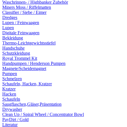
Waschrinnen- / Highbanker Zubehör
Miners Moss / Riffelmatten
Classifier / Siebe / Eimer
Dredges
Lupen / Feinwaagen
Lupen
Digitale Feinwaagen
Bekleidung
Thermo-Leichtgewichtsstiefel
Handschuhe
Schutzkleidung
Royal Trommel Kit
Handpumpen / Henderson Pumpen
Magnete/Scheidemagnet
Pumpen
Schmelzen
Schaufeln, Hacken, Kratzer
Kratzer
Hacken
Schaufeln
Saugflaschen,Gläser,Präsentation
Drywasher
Clean Up / Spiral Wheel / Concentrator Bowl
PayDirt / Gold
Literatur