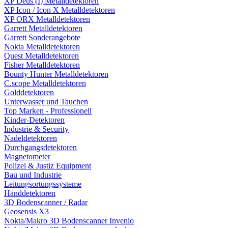
XP Deus (I) Metalldetektoren
XP Icon / Icon X Metalldetektoren
XP ORX Metalldetektoren
Garrett Metalldetektoren
Garrett Sonderangebote
Nokta Metalldetektoren
Quest Metalldetektoren
Fisher Metalldetektoren
Bounty Hunter Metalldetektoren
C.scope Metalldetektoren
Golddetektoren
Unterwasser und Tauchen
Top Marken - Professionell
Kinder-Detektoren
Industrie & Security
Nadeldetektoren
Durchgangsdetektoren
Magnetometer
Polizei & Justiz Equipment
Bau und Industrie
Leitungsortungssysteme
Handdetektoren
3D Bodenscanner / Radar
Geosensis X3
Nokta/Makro 3D Bodenscanner Invenio