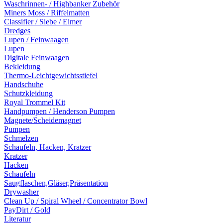
Waschrinnen- / Highbanker Zubehör
Miners Moss / Riffelmatten
Classifier / Siebe / Eimer
Dredges
Lupen / Feinwaagen
Lupen
Digitale Feinwaagen
Bekleidung
Thermo-Leichtgewichtsstiefel
Handschuhe
Schutzkleidung
Royal Trommel Kit
Handpumpen / Henderson Pumpen
Magnete/Scheidemagnet
Pumpen
Schmelzen
Schaufeln, Hacken, Kratzer
Kratzer
Hacken
Schaufeln
Saugflaschen,Gläser,Präsentation
Drywasher
Clean Up / Spiral Wheel / Concentrator Bowl
PayDirt / Gold
Literatur