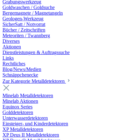
Grabungswerkzeug
Goldwaschen / Goldsuche
Bergemagnete / Magnetangeln
Geologen-Werkzeug
SicherSatt / Notvorrat
Bücher / Zeitschriften
Meteoriten / Twannberg
Diverses
Aktionen
Dienstleistungen & Auftragssuche
Links
Rechtliches
Blog/News/Medien
Schnäppchenecke
Zur Kategorie Metalldetektoren
Minelab Metalldetektoren
Minelab Aktionen
Equinox Series
Golddetektoren
Unterwasserdetektoren
Einsteiger- und Kinderdetektoren
XP Metalldetektoren
XP Deus II Metalldetektoren