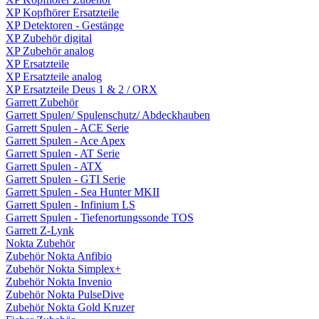
XP Kopfhörer Ersatzteile
XP Detektoren - Gestänge
XP Zubehör digital
XP Zubehör analog
XP Ersatzteile
XP Ersatzteile analog
XP Ersatzteile Deus 1 & 2 / ORX
Garrett Zubehör
Garrett Spulen/ Spulenschutz/ Abdeckhauben
Garrett Spulen - ACE Serie
Garrett Spulen - Ace Apex
Garrett Spulen - AT Serie
Garrett Spulen - ATX
Garrett Spulen - GTI Serie
Garrett Spulen - Sea Hunter MKII
Garrett Spulen - Infinium LS
Garrett Spulen - Tiefenortungssonde TOS
Garrett Z-Lynk
Nokta Zubehör
Zubehör Nokta Anfibio
Zubehör Nokta Simplex+
Zubehör Nokta Invenio
Zubehör Nokta PulseDive
Zubehör Nokta Gold Kruzer