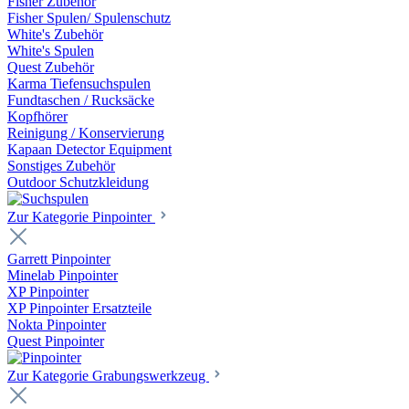
Fisher Zubehör
Fisher Spulen/ Spulenschutz
White's Zubehör
White's Spulen
Quest Zubehör
Karma Tiefensuchspulen
Fundtaschen / Rucksäcke
Kopfhörer
Reinigung / Konservierung
Kapaan Detector Equipment
Sonstiges Zubehör
Outdoor Schutzkleidung
Zur Kategorie Pinpointer
Garrett Pinpointer
Minelab Pinpointer
XP Pinpointer
XP Pinpointer Ersatzteile
Nokta Pinpointer
Quest Pinpointer
Zur Kategorie Grabungswerkzeug