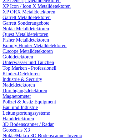
XP Deus (I) Metalldetektoren
XP Icon / Icon X Metalldetektoren
XP ORX Metalldetektoren
Garrett Metalldetektoren
Garrett Sonderangebote
Nokta Metalldetektoren
Quest Metalldetektoren
Fisher Metalldetektoren
Bounty Hunter Metalldetektoren
C.scope Metalldetektoren
Golddetektoren
Unterwasser und Tauchen
Top Marken - Professionell
Kinder-Detektoren
Industrie & Security
Nadeldetektoren
Durchgangsdetektoren
Magnetometer
Polizei & Justiz Equipment
Bau und Industrie
Leitungsortungssysteme
Handdetektoren
3D Bodenscanner / Radar
Geosensis X3
Nokta/Makro 3D Bodenscanner Invenio