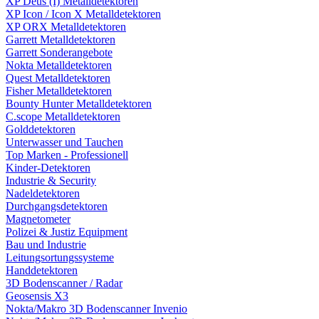
XP Deus (I) Metalldetektoren
XP Icon / Icon X Metalldetektoren
XP ORX Metalldetektoren
Garrett Metalldetektoren
Garrett Sonderangebote
Nokta Metalldetektoren
Quest Metalldetektoren
Fisher Metalldetektoren
Bounty Hunter Metalldetektoren
C.scope Metalldetektoren
Golddetektoren
Unterwasser und Tauchen
Top Marken - Professionell
Kinder-Detektoren
Industrie & Security
Nadeldetektoren
Durchgangsdetektoren
Magnetometer
Polizei & Justiz Equipment
Bau und Industrie
Leitungsortungssysteme
Handdetektoren
3D Bodenscanner / Radar
Geosensis X3
Nokta/Makro 3D Bodenscanner Invenio