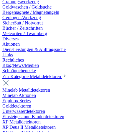
Grabungswerkzeug
Goldwaschen / Goldsuche
Bergemagnete / Magnetangeln
Geologen-Werkzeug
SicherSatt / Notvorrat
Bücher / Zeitschriften
Meteoriten / Twannberg
Diverses
Aktionen
Dienstleistungen & Auftragssuche
Links
Rechtliches
Blog/News/Medien
Schnäppchenecke
Zur Kategorie Metalldetektoren
Minelab Metalldetektoren
Minelab Aktionen
Equinox Series
Golddetektoren
Unterwasserdetektoren
Einsteiger- und Kinderdetektoren
XP Metalldetektoren
XP Deus II Metalldetektoren