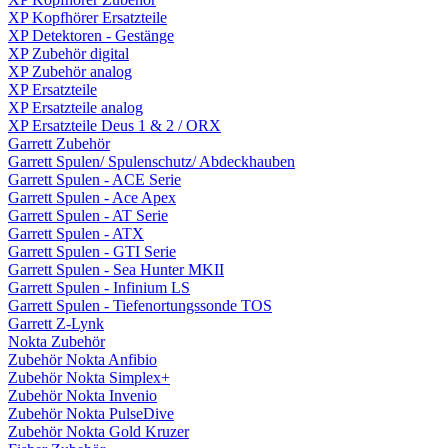
XP Kopfhörer Ersatzteile
XP Detektoren - Gestänge
XP Zubehör digital
XP Zubehör analog
XP Ersatzteile
XP Ersatzteile analog
XP Ersatzteile Deus 1 & 2 / ORX
Garrett Zubehör
Garrett Spulen/ Spulenschutz/ Abdeckhauben
Garrett Spulen - ACE Serie
Garrett Spulen - Ace Apex
Garrett Spulen - AT Serie
Garrett Spulen - ATX
Garrett Spulen - GTI Serie
Garrett Spulen - Sea Hunter MKII
Garrett Spulen - Infinium LS
Garrett Spulen - Tiefenortungssonde TOS
Garrett Z-Lynk
Nokta Zubehör
Zubehör Nokta Anfibio
Zubehör Nokta Simplex+
Zubehör Nokta Invenio
Zubehör Nokta PulseDive
Zubehör Nokta Gold Kruzer