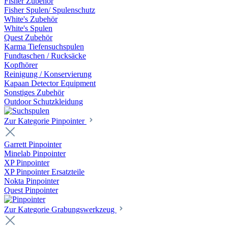
Fisher Zubehör
Fisher Spulen/ Spulenschutz
White's Zubehör
White's Spulen
Quest Zubehör
Karma Tiefensuchspulen
Fundtaschen / Rucksäcke
Kopfhörer
Reinigung / Konservierung
Kapaan Detector Equipment
Sonstiges Zubehör
Outdoor Schutzkleidung
Zur Kategorie Pinpointer
Garrett Pinpointer
Minelab Pinpointer
XP Pinpointer
XP Pinpointer Ersatzteile
Nokta Pinpointer
Quest Pinpointer
Zur Kategorie Grabungswerkzeug