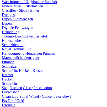
Waschrinnen- / Highbanker Zubehör
Miners Moss / Riffelmatten
Classifier / Siebe / Eimer
Dredges
Lupen / Feinwaagen
Lupen
Digitale Feinwaagen
Bekleidung
Thermo-Leichtgewichtsstiefel
Handschuhe
Schutzkleidung
Royal Trommel Kit
Handpumpen / Henderson Pumpen
Magnete/Scheidemagnet
Pumpen
Schmelzen
Schaufeln, Hacken, Kratzer
Kratzer
Hacken
Schaufeln
Saugflaschen,Gläser,Präsentation
Drywasher
Clean Up / Spiral Wheel / Concentrator Bowl
PayDirt / Gold
Literatur