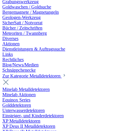
Grabungswerkzeug
Goldwaschen / Goldsuche
Bergemagnete / Magnetangeln
Geologen-Werkzeug
SicherSatt / Notvorrat
Bücher / Zeitschriften
Meteoriten / Twannberg
Diverses
Aktionen
Dienstleistungen & Auftragssuche
Links
Rechtliches
Blog/News/Medien
Schnäppchenecke
Zur Kategorie Metalldetektoren
Minelab Metalldetektoren
Minelab Aktionen
Equinox Series
Golddetektoren
Unterwasserdetektoren
Einsteiger- und Kinderdetektoren
XP Metalldetektoren
XP Deus II Metalldetektoren