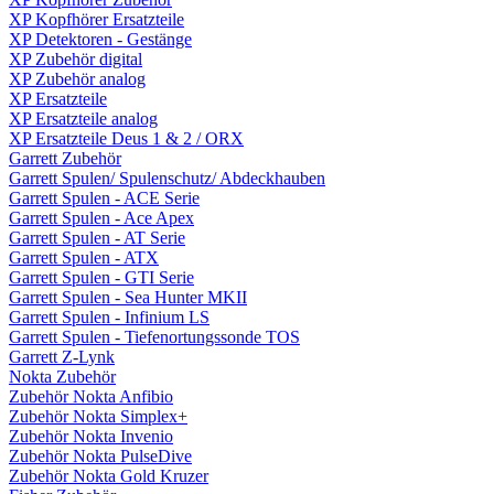
XP Kopfhörer Ersatzteile
XP Detektoren - Gestänge
XP Zubehör digital
XP Zubehör analog
XP Ersatzteile
XP Ersatzteile analog
XP Ersatzteile Deus 1 & 2 / ORX
Garrett Zubehör
Garrett Spulen/ Spulenschutz/ Abdeckhauben
Garrett Spulen - ACE Serie
Garrett Spulen - Ace Apex
Garrett Spulen - AT Serie
Garrett Spulen - ATX
Garrett Spulen - GTI Serie
Garrett Spulen - Sea Hunter MKII
Garrett Spulen - Infinium LS
Garrett Spulen - Tiefenortungssonde TOS
Garrett Z-Lynk
Nokta Zubehör
Zubehör Nokta Anfibio
Zubehör Nokta Simplex+
Zubehör Nokta Invenio
Zubehör Nokta PulseDive
Zubehör Nokta Gold Kruzer