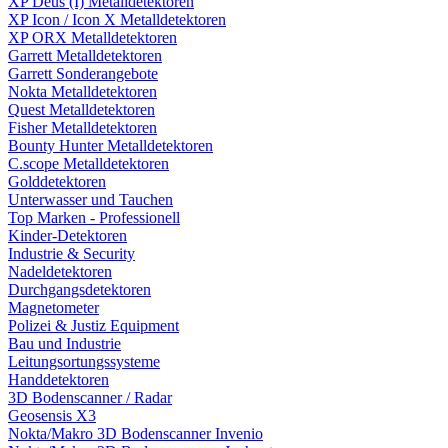
XP Deus (I) Metalldetektoren
XP Icon / Icon X Metalldetektoren
XP ORX Metalldetektoren
Garrett Metalldetektoren
Garrett Sonderangebote
Nokta Metalldetektoren
Quest Metalldetektoren
Fisher Metalldetektoren
Bounty Hunter Metalldetektoren
C.scope Metalldetektoren
Golddetektoren
Unterwasser und Tauchen
Top Marken - Professionell
Kinder-Detektoren
Industrie & Security
Nadeldetektoren
Durchgangsdetektoren
Magnetometer
Polizei & Justiz Equipment
Bau und Industrie
Leitungsortungssysteme
Handdetektoren
3D Bodenscanner / Radar
Geosensis X3
Nokta/Makro 3D Bodenscanner Invenio