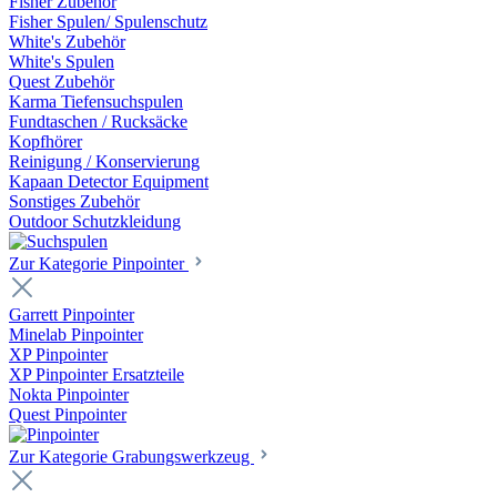
Fisher Zubehör
Fisher Spulen/ Spulenschutz
White's Zubehör
White's Spulen
Quest Zubehör
Karma Tiefensuchspulen
Fundtaschen / Rucksäcke
Kopfhörer
Reinigung / Konservierung
Kapaan Detector Equipment
Sonstiges Zubehör
Outdoor Schutzkleidung
Zur Kategorie Pinpointer
Garrett Pinpointer
Minelab Pinpointer
XP Pinpointer
XP Pinpointer Ersatzteile
Nokta Pinpointer
Quest Pinpointer
Zur Kategorie Grabungswerkzeug