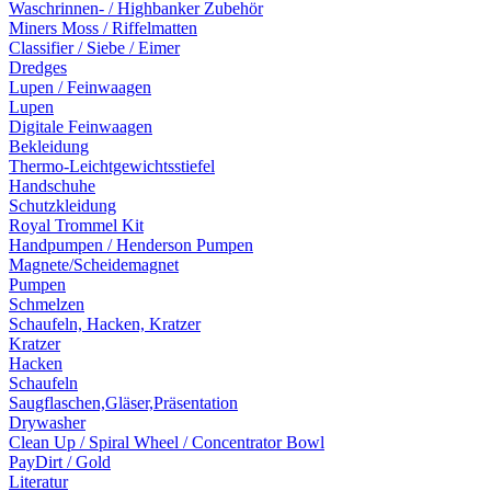
Waschrinnen- / Highbanker Zubehör
Miners Moss / Riffelmatten
Classifier / Siebe / Eimer
Dredges
Lupen / Feinwaagen
Lupen
Digitale Feinwaagen
Bekleidung
Thermo-Leichtgewichtsstiefel
Handschuhe
Schutzkleidung
Royal Trommel Kit
Handpumpen / Henderson Pumpen
Magnete/Scheidemagnet
Pumpen
Schmelzen
Schaufeln, Hacken, Kratzer
Kratzer
Hacken
Schaufeln
Saugflaschen,Gläser,Präsentation
Drywasher
Clean Up / Spiral Wheel / Concentrator Bowl
PayDirt / Gold
Literatur