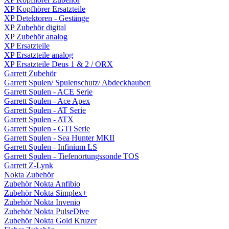
XP Kopfhörer Ersatzteile
XP Detektoren - Gestänge
XP Zubehör digital
XP Zubehör analog
XP Ersatzteile
XP Ersatzteile analog
XP Ersatzteile Deus 1 & 2 / ORX
Garrett Zubehör
Garrett Spulen/ Spulenschutz/ Abdeckhauben
Garrett Spulen - ACE Serie
Garrett Spulen - Ace Apex
Garrett Spulen - AT Serie
Garrett Spulen - ATX
Garrett Spulen - GTI Serie
Garrett Spulen - Sea Hunter MKII
Garrett Spulen - Infinium LS
Garrett Spulen - Tiefenortungssonde TOS
Garrett Z-Lynk
Nokta Zubehör
Zubehör Nokta Anfibio
Zubehör Nokta Simplex+
Zubehör Nokta Invenio
Zubehör Nokta PulseDive
Zubehör Nokta Gold Kruzer