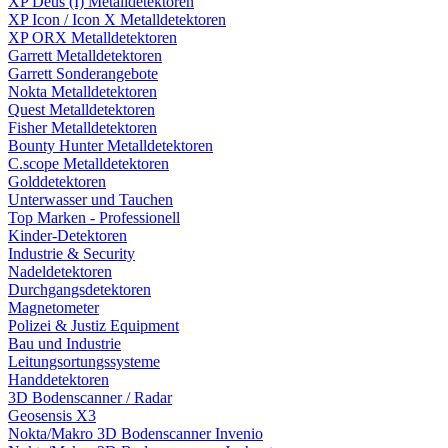
XP Deus (I) Metalldetektoren
XP Icon / Icon X Metalldetektoren
XP ORX Metalldetektoren
Garrett Metalldetektoren
Garrett Sonderangebote
Nokta Metalldetektoren
Quest Metalldetektoren
Fisher Metalldetektoren
Bounty Hunter Metalldetektoren
C.scope Metalldetektoren
Golddetektoren
Unterwasser und Tauchen
Top Marken - Professionell
Kinder-Detektoren
Industrie & Security
Nadeldetektoren
Durchgangsdetektoren
Magnetometer
Polizei & Justiz Equipment
Bau und Industrie
Leitungsortungssysteme
Handdetektoren
3D Bodenscanner / Radar
Geosensis X3
Nokta/Makro 3D Bodenscanner Invenio