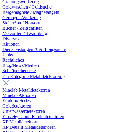
Grabungswerkzeug
Goldwaschen / Goldsuche
Bergemagnete / Magnetangeln
Geologen-Werkzeug
SicherSatt / Notvorrat
Bücher / Zeitschriften
Meteoriten / Twannberg
Diverses
Aktionen
Dienstleistungen & Auftragssuche
Links
Rechtliches
Blog/News/Medien
Schnäppchenecke
Zur Kategorie Metalldetektoren
Minelab Metalldetektoren
Minelab Aktionen
Equinox Series
Golddetektoren
Unterwasserdetektoren
Einsteiger- und Kinderdetektoren
XP Metalldetektoren
XP Deus II Metalldetektoren