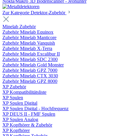
Nokta/Makro 3D Bodenscanner - Jeohunter
Zur Kategorie Detektor-Zubehör
Minelab Zubehör
Zubehör Minelab Equinox
Zubehör Minelab Manticore
Zubehör Minelab Vanquish
Zubehör Minelab X-Terra
Zubehör Minelab Excalibur II
Zubehör Minelab SDC 2300
Zubehör Minelab Gold Monster
Zubehör Minelab GPZ 7000
Zubehör Minelab CTX 3030
Zubehör Minelab GPZ 8000
XP Zubehör
XP Kompatibilitätsliste
XP Spulen
XP Spulen Digital
XP Spulen Digital - Hochfrequenz
XP DEUS II - FMF Spulen
XP Spulen Analog
XP Kopfhörer & Zubehör
XP Kopfhörer
XP Kopfhörer Zubehör