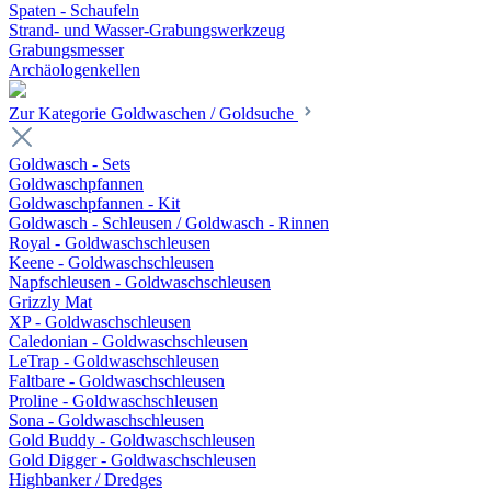
Spaten - Schaufeln
Strand- und Wasser-Grabungswerkzeug
Grabungsmesser
Archäologenkellen
Zur Kategorie Goldwaschen / Goldsuche
Goldwasch - Sets
Goldwaschpfannen
Goldwaschpfannen - Kit
Goldwasch - Schleusen / Goldwasch - Rinnen
Royal - Goldwaschschleusen
Keene - Goldwaschschleusen
Napfschleusen - Goldwaschschleusen
Grizzly Mat
XP - Goldwaschschleusen
Caledonian - Goldwaschschleusen
LeTrap - Goldwaschschleusen
Faltbare - Goldwaschschleusen
Proline - Goldwaschschleusen
Sona - Goldwaschschleusen
Gold Buddy - Goldwaschschleusen
Gold Digger - Goldwaschschleusen
Highbanker / Dredges