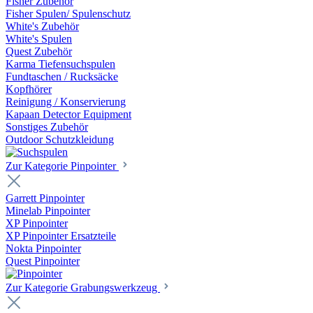
Fisher Zubehör
Fisher Spulen/ Spulenschutz
White's Zubehör
White's Spulen
Quest Zubehör
Karma Tiefensuchspulen
Fundtaschen / Rucksäcke
Kopfhörer
Reinigung / Konservierung
Kapaan Detector Equipment
Sonstiges Zubehör
Outdoor Schutzkleidung
Zur Kategorie Pinpointer
Garrett Pinpointer
Minelab Pinpointer
XP Pinpointer
XP Pinpointer Ersatzteile
Nokta Pinpointer
Quest Pinpointer
Zur Kategorie Grabungswerkzeug