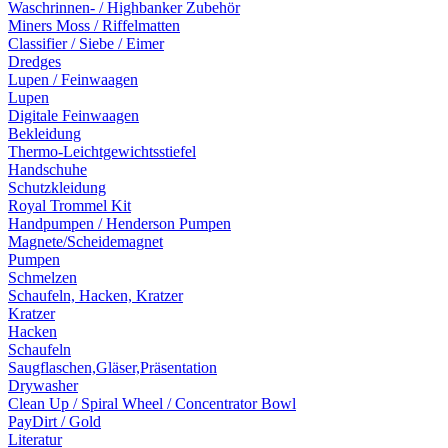
Waschrinnen- / Highbanker Zubehör
Miners Moss / Riffelmatten
Classifier / Siebe / Eimer
Dredges
Lupen / Feinwaagen
Lupen
Digitale Feinwaagen
Bekleidung
Thermo-Leichtgewichtsstiefel
Handschuhe
Schutzkleidung
Royal Trommel Kit
Handpumpen / Henderson Pumpen
Magnete/Scheidemagnet
Pumpen
Schmelzen
Schaufeln, Hacken, Kratzer
Kratzer
Hacken
Schaufeln
Saugflaschen,Gläser,Präsentation
Drywasher
Clean Up / Spiral Wheel / Concentrator Bowl
PayDirt / Gold
Literatur