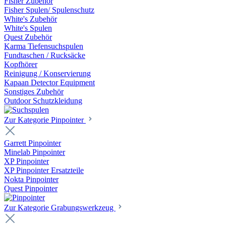
Fisher Zubehör
Fisher Spulen/ Spulenschutz
White's Zubehör
White's Spulen
Quest Zubehör
Karma Tiefensuchspulen
Fundtaschen / Rucksäcke
Kopfhörer
Reinigung / Konservierung
Kapaan Detector Equipment
Sonstiges Zubehör
Outdoor Schutzkleidung
Zur Kategorie Pinpointer
Garrett Pinpointer
Minelab Pinpointer
XP Pinpointer
XP Pinpointer Ersatzteile
Nokta Pinpointer
Quest Pinpointer
Zur Kategorie Grabungswerkzeug