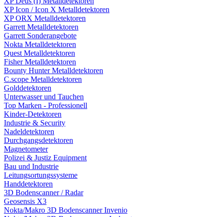
XP Deus (I) Metalldetektoren
XP Icon / Icon X Metalldetektoren
XP ORX Metalldetektoren
Garrett Metalldetektoren
Garrett Sonderangebote
Nokta Metalldetektoren
Quest Metalldetektoren
Fisher Metalldetektoren
Bounty Hunter Metalldetektoren
C.scope Metalldetektoren
Golddetektoren
Unterwasser und Tauchen
Top Marken - Professionell
Kinder-Detektoren
Industrie & Security
Nadeldetektoren
Durchgangsdetektoren
Magnetometer
Polizei & Justiz Equipment
Bau und Industrie
Leitungsortungssysteme
Handdetektoren
3D Bodenscanner / Radar
Geosensis X3
Nokta/Makro 3D Bodenscanner Invenio