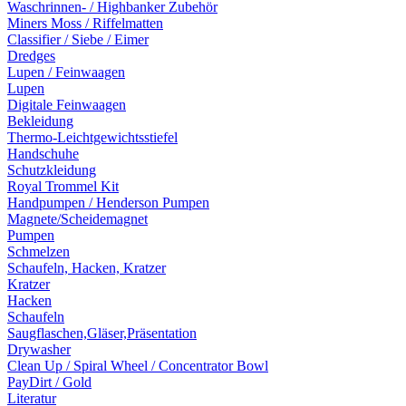
Waschrinnen- / Highbanker Zubehör
Miners Moss / Riffelmatten
Classifier / Siebe / Eimer
Dredges
Lupen / Feinwaagen
Lupen
Digitale Feinwaagen
Bekleidung
Thermo-Leichtgewichtsstiefel
Handschuhe
Schutzkleidung
Royal Trommel Kit
Handpumpen / Henderson Pumpen
Magnete/Scheidemagnet
Pumpen
Schmelzen
Schaufeln, Hacken, Kratzer
Kratzer
Hacken
Schaufeln
Saugflaschen,Gläser,Präsentation
Drywasher
Clean Up / Spiral Wheel / Concentrator Bowl
PayDirt / Gold
Literatur