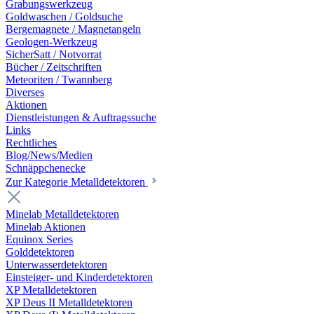
Grabungswerkzeug
Goldwaschen / Goldsuche
Bergemagnete / Magnetangeln
Geologen-Werkzeug
SicherSatt / Notvorrat
Bücher / Zeitschriften
Meteoriten / Twannberg
Diverses
Aktionen
Dienstleistungen & Auftragssuche
Links
Rechtliches
Blog/News/Medien
Schnäppchenecke
Zur Kategorie Metalldetektoren
Minelab Metalldetektoren
Minelab Aktionen
Equinox Series
Golddetektoren
Unterwasserdetektoren
Einsteiger- und Kinderdetektoren
XP Metalldetektoren
XP Deus II Metalldetektoren