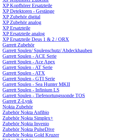
XP Kopfhörer Ersatzteile
XP Detektoren - Gestänge
XP Zubehör digital
XP Zubehör analog
XP Ersatzteile
XP Ersatzteile analog
XP Ersatzteile Deus 1 & 2 / ORX
Garrett Zubehör
Garrett Spulen/ Spulenschutz/ Abdeckhauben
Garrett Spulen - ACE Serie
Garrett Spulen - Ace Apex
Garrett Spulen - AT Serie
Garrett Spulen - ATX
Garrett Spulen - GTI Serie
Garrett Spulen - Sea Hunter MKII
Garrett Spulen - Infinium LS
Garrett Spulen - Tiefenortungssonde TOS
Garrett Z-Lynk
Nokta Zubehör
Zubehör Nokta Anfibio
Zubehör Nokta Simplex+
Zubehör Nokta Invenio
Zubehör Nokta PulseDive
Zubehör Nokta Gold Kruzer