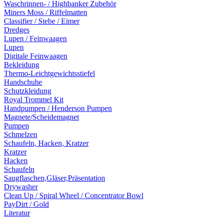
Waschrinnen- / Highbanker Zubehör
Miners Moss / Riffelmatten
Classifier / Siebe / Eimer
Dredges
Lupen / Feinwaagen
Lupen
Digitale Feinwaagen
Bekleidung
Thermo-Leichtgewichtsstiefel
Handschuhe
Schutzkleidung
Royal Trommel Kit
Handpumpen / Henderson Pumpen
Magnete/Scheidemagnet
Pumpen
Schmelzen
Schaufeln, Hacken, Kratzer
Kratzer
Hacken
Schaufeln
Saugflaschen,Gläser,Präsentation
Drywasher
Clean Up / Spiral Wheel / Concentrator Bowl
PayDirt / Gold
Literatur