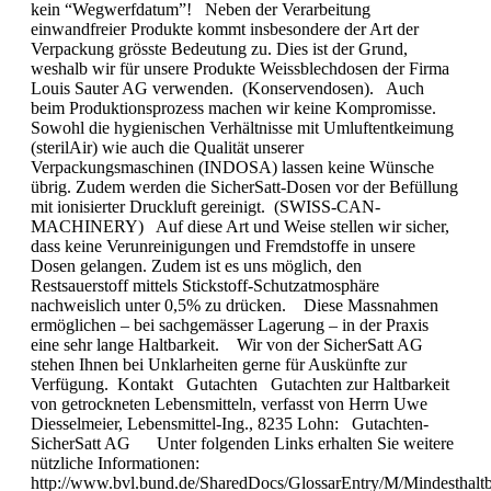
kein “Wegwerfdatum”! Neben der Verarbeitung
einwandfreier Produkte kommt insbesondere der Art der
Verpackung grösste Bedeutung zu. Dies ist der Grund,
weshalb wir für unsere Produkte Weissblechdosen der Firma
Louis Sauter AG verwenden. (Konservendosen). Auch
beim Produktionsprozess machen wir keine Kompromisse.
Sowohl die hygienischen Verhältnisse mit Umluftentkeimung
(sterilAir) wie auch die Qualität unserer
Verpackungsmaschinen (INDOSA) lassen keine Wünsche
übrig. Zudem werden die SicherSatt-Dosen vor der Befüllung
mit ionisierter Druckluft gereinigt. (SWISS-CAN-
MACHINERY) Auf diese Art und Weise stellen wir sicher,
dass keine Verunreinigungen und Fremdstoffe in unsere
Dosen gelangen. Zudem ist es uns möglich, den
Restsauerstoff mittels Stickstoff-Schutzatmosphäre
nachweislich unter 0,5% zu drücken. Diese Massnahmen
ermöglichen – bei sachgemässer Lagerung – in der Praxis
eine sehr lange Haltbarkeit. Wir von der SicherSatt AG
stehen Ihnen bei Unklarheiten gerne für Auskünfte zur
Verfügung. Kontakt Gutachten Gutachten zur Haltbarkeit
von getrockneten Lebensmitteln, verfasst von Herrn Uwe
Diesselmeier, Lebensmittel-Ing., 8235 Lohn: Gutachten-
SicherSatt AG Unter folgenden Links erhalten Sie weitere
nützliche Informationen:
http://www.bvl.bund.de/SharedDocs/GlossarEntry/M/Mindesthaltb