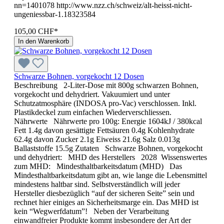
nn=1401078 http://www.nzz.ch/schweiz/alt-heisst-nicht-
ungeniessbar-1.18323584
105,00 CHF*
In den Warenkorb
Schwarze Bohnen, vorgekocht 12 Dosen
Beschreibung 2-Liter-Dose mit 800g schwarzen Bohnen,
vorgekocht und dehydriert. Vakuumiert und unter
Schutzatmosphäre (INDOSA pro-Vac) verschlossen. Inkl.
Plastikdeckel zum einfachen Wiederverschliessen.
Nährwerte Nährwerte pro 100g: Energie 1604kJ / 380kcal
Fett 1.4g davon gesättigte Fettsäuren 0.4g Kohlenhydrate
62.4g davon Zucker 2.1g Eiweiss 21.6g Salz 0.013g
Ballaststoffe 15.5g Zutaten Schwarze Bohnen, vorgekocht
und dehydriert: MHD des Her­stel­lers 2028 Wissenswertes
zum MHD: Mindesthaltbarkeitsdatum (MHD) Das
Mindesthaltbarkeitsdatum gibt an, wie lange die Lebensmittel
mindestens haltbar sind. Selbstverständlich will jeder
Hersteller diesbezüglich “auf der sicheren Seite” sein und
rechnet hier einiges an Sicherheitsmarge ein. Das MHD ist
kein “Wegwerfdatum”! Neben der Verarbeitung
einwandfreier Produkte kommt insbesondere der Art der