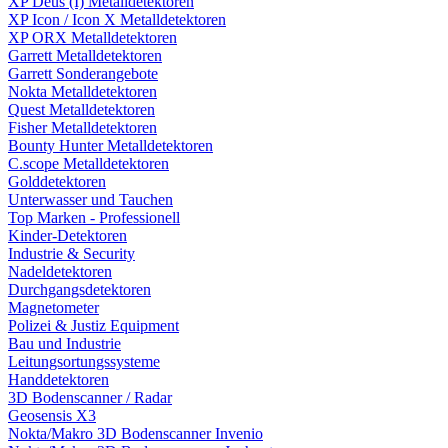
XP Deus (I) Metalldetektoren
XP Icon / Icon X Metalldetektoren
XP ORX Metalldetektoren
Garrett Metalldetektoren
Garrett Sonderangebote
Nokta Metalldetektoren
Quest Metalldetektoren
Fisher Metalldetektoren
Bounty Hunter Metalldetektoren
C.scope Metalldetektoren
Golddetektoren
Unterwasser und Tauchen
Top Marken - Professionell
Kinder-Detektoren
Industrie & Security
Nadeldetektoren
Durchgangsdetektoren
Magnetometer
Polizei & Justiz Equipment
Bau und Industrie
Leitungsortungssysteme
Handdetektoren
3D Bodenscanner / Radar
Geosensis X3
Nokta/Makro 3D Bodenscanner Invenio