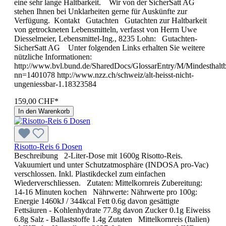
eine sehr lange Haltbarkeit. Wir von der SicherSatt AG
stehen Ihnen bei Unklarheiten gerne für Auskünfte zur
Verfügung. Kontakt Gutachten Gutachten zur Haltbarkeit
von getrockneten Lebensmitteln, verfasst von Herrn Uwe
Diesselmeier, Lebensmittel-Ing., 8235 Lohn: Gutachten-
SicherSatt AG Unter folgenden Links erhalten Sie weitere
nützliche Informationen:
http://www.bvl.bund.de/SharedDocs/GlossarEntry/M/Mindesthaltb
nn=1401078 http://www.nzz.ch/schweiz/alt-heisst-nicht-
ungeniessbar-1.18323584
159,00 CHF*
In den Warenkorb
Risotto-Reis 6 Dosen
Beschreibung 2-Liter-Dose mit 1600g Risotto-Reis.
Vakuumiert und unter Schutzatmosphäre (INDOSA pro-Vac)
verschlossen. Inkl. Plastikdeckel zum einfachen
Wiederverschliessen. Zutaten: Mittelkornreis Zubereitung:
14-16 Minuten kochen Nährwerte: Nährwerte pro 100g:
Energie 1460kJ / 344kcal Fett 0.6g davon gesättigte
Fettsäuren - Kohlenhydrate 77.8g davon Zucker 0.1g Eiweiss
6.8g Salz - Ballaststoffe 1.4g Zutaten Mittelkornreis (Italien)