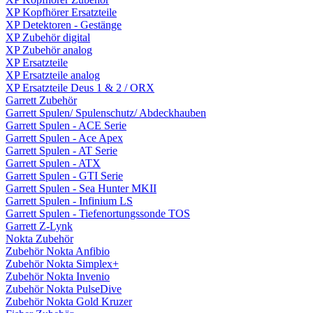
XP Kopfhörer Ersatzteile
XP Detektoren - Gestänge
XP Zubehör digital
XP Zubehör analog
XP Ersatzteile
XP Ersatzteile analog
XP Ersatzteile Deus 1 & 2 / ORX
Garrett Zubehör
Garrett Spulen/ Spulenschutz/ Abdeckhauben
Garrett Spulen - ACE Serie
Garrett Spulen - Ace Apex
Garrett Spulen - AT Serie
Garrett Spulen - ATX
Garrett Spulen - GTI Serie
Garrett Spulen - Sea Hunter MKII
Garrett Spulen - Infinium LS
Garrett Spulen - Tiefenortungssonde TOS
Garrett Z-Lynk
Nokta Zubehör
Zubehör Nokta Anfibio
Zubehör Nokta Simplex+
Zubehör Nokta Invenio
Zubehör Nokta PulseDive
Zubehör Nokta Gold Kruzer