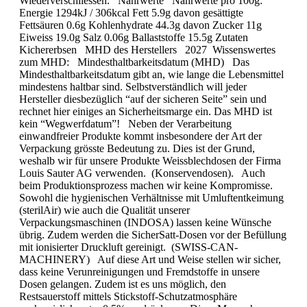
Wiederverschliessen. Nährwerte Nährwerte pro 100g:
Energie 1294kJ / 306kcal Fett 5.9g davon gesättigte
Fettsäuren 0.6g Kohlenhydrate 44.3g davon Zucker 11g
Eiweiss 19.0g Salz 0.06g Ballaststoffe 15.5g Zutaten
Kichererbsen MHD des Her­stel­lers 2027 Wissenswertes
zum MHD: Mindesthaltbarkeitsdatum (MHD) Das
Mindesthaltbarkeitsdatum gibt an, wie lange die Lebensmittel
mindestens haltbar sind. Selbstverständlich will jeder
Hersteller diesbezüglich “auf der sicheren Seite” sein und
rechnet hier einiges an Sicherheitsmarge ein. Das MHD ist
kein “Wegwerfdatum”! Neben der Verarbeitung
einwandfreier Produkte kommt insbesondere der Art der
Verpackung grösste Bedeutung zu. Dies ist der Grund,
weshalb wir für unsere Produkte Weissblechdosen der Firma
Louis Sauter AG verwenden. (Konservendosen). Auch
beim Produktionsprozess machen wir keine Kompromisse.
Sowohl die hygienischen Verhältnisse mit Umluftentkeimung
(sterilAir) wie auch die Qualität unserer
Verpackungsmaschinen (INDOSA) lassen keine Wünsche
übrig. Zudem werden die SicherSatt-Dosen vor der Befüllung
mit ionisierter Druckluft gereinigt. (SWISS-CAN-
MACHINERY) Auf diese Art und Weise stellen wir sicher,
dass keine Verunreinigungen und Fremdstoffe in unsere
Dosen gelangen. Zudem ist es uns möglich, den
Restsauerstoff mittels Stickstoff-Schutzatmosphäre