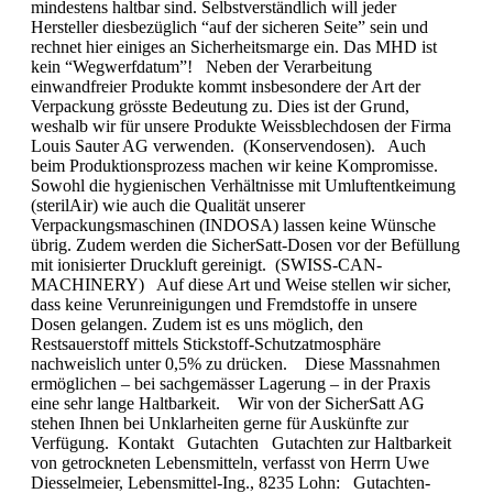
mindestens haltbar sind. Selbstverständlich will jeder
Hersteller diesbezüglich “auf der sicheren Seite” sein und
rechnet hier einiges an Sicherheitsmarge ein. Das MHD ist
kein “Wegwerfdatum”! Neben der Verarbeitung
einwandfreier Produkte kommt insbesondere der Art der
Verpackung grösste Bedeutung zu. Dies ist der Grund,
weshalb wir für unsere Produkte Weissblechdosen der Firma
Louis Sauter AG verwenden. (Konservendosen). Auch
beim Produktionsprozess machen wir keine Kompromisse.
Sowohl die hygienischen Verhältnisse mit Umluftentkeimung
(sterilAir) wie auch die Qualität unserer
Verpackungsmaschinen (INDOSA) lassen keine Wünsche
übrig. Zudem werden die SicherSatt-Dosen vor der Befüllung
mit ionisierter Druckluft gereinigt. (SWISS-CAN-
MACHINERY) Auf diese Art und Weise stellen wir sicher,
dass keine Verunreinigungen und Fremdstoffe in unsere
Dosen gelangen. Zudem ist es uns möglich, den
Restsauerstoff mittels Stickstoff-Schutzatmosphäre
nachweislich unter 0,5% zu drücken. Diese Massnahmen
ermöglichen – bei sachgemässer Lagerung – in der Praxis
eine sehr lange Haltbarkeit. Wir von der SicherSatt AG
stehen Ihnen bei Unklarheiten gerne für Auskünfte zur
Verfügung. Kontakt Gutachten Gutachten zur Haltbarkeit
von getrockneten Lebensmitteln, verfasst von Herrn Uwe
Diesselmeier, Lebensmittel-Ing., 8235 Lohn: Gutachten-