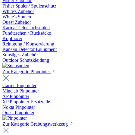
Fisher Zubehör
Fisher Spulen/ Spulenschutz
White's Zubehör
White's Spulen
Quest Zubehör
Karma Tiefensuchspulen
Fundtaschen / Rucksäcke
Kopfhörer
Reinigung / Konservierung
Kapaan Detector Equipment
Sonstiges Zubehör
Outdoor Schutzkleidung
Zur Kategorie Pinpointer
Garrett Pinpointer
Minelab Pinpointer
XP Pinpointer
XP Pinpointer Ersatzteile
Nokta Pinpointer
Quest Pinpointer
Zur Kategorie Grabungswerkzeug