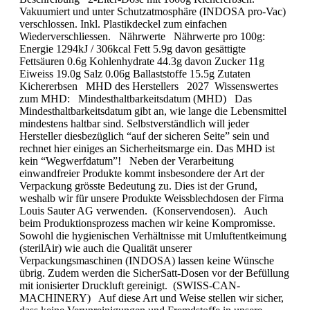
Vakuumiert und unter Schutzatmosphäre (INDOSA pro-Vac)
verschlossen. Inkl. Plastikdeckel zum einfachen
Wiederverschliessen. Nährwerte Nährwerte pro 100g:
Energie 1294kJ / 306kcal Fett 5.9g davon gesättigte
Fettsäuren 0.6g Kohlenhydrate 44.3g davon Zucker 11g
Eiweiss 19.0g Salz 0.06g Ballaststoffe 15.5g Zutaten
Kichererbsen MHD des Her­stel­lers 2027 Wissenswertes
zum MHD: Mindesthaltbarkeitsdatum (MHD) Das
Mindesthaltbarkeitsdatum gibt an, wie lange die Lebensmittel
mindestens haltbar sind. Selbstverständlich will jeder
Hersteller diesbezüglich “auf der sicheren Seite” sein und
rechnet hier einiges an Sicherheitsmarge ein. Das MHD ist
kein “Wegwerfdatum”! Neben der Verarbeitung
einwandfreier Produkte kommt insbesondere der Art der
Verpackung grösste Bedeutung zu. Dies ist der Grund,
weshalb wir für unsere Produkte Weissblechdosen der Firma
Louis Sauter AG verwenden. (Konservendosen). Auch
beim Produktionsprozess machen wir keine Kompromisse.
Sowohl die hygienischen Verhältnisse mit Umluftentkeimung
(sterilAir) wie auch die Qualität unserer
Verpackungsmaschinen (INDOSA) lassen keine Wünsche
übrig. Zudem werden die SicherSatt-Dosen vor der Befüllung
mit ionisierter Druckluft gereinigt. (SWISS-CAN-
MACHINERY) Auf diese Art und Weise stellen wir sicher,