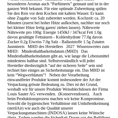
besonderen Aromas auch “Parfümreis” gennant und ist in der
ganzen Welt bekannt. Für eine optimale Zubereitung spülen
Sie den Reis vor dem Kochen mit kaltem Wasser. Er kann
ohne Zugabe von Salz zubereitet werden. Kochzeit: ca. 20
Minuten (zuerst bei hoher Hitze aufkochen, nachher nur noch
bei kleiner Hitze fertig garen/ ziehen lassen). Nährwerte
Nährwerte pro 100g: Energie 1450kJ / 347kcal Fett 1.0g
davon gesättigte Fettsäuren - Kohlenhydrate 77.0g davon
Zucker 0.2g Eiweiss 7.0g Salz - Ballaststoffe 1.5g Zutaten
Jasminreis MHD des Her­stel­lers 2027 Wissenswertes zum
MHD: Mindesthaltbarkeitsdatum (MHD) Das
Mindesthaltbarkeitsdatum gibt an, wie lange die Lebensmittel
mindestens haltbar sind. Selbstverständlich will jeder
Hersteller diesbezüglich “auf der sicheren Seite” sein und
rechnet hier einiges an Sicherheitsmarge ein. Das MHD ist
kein “Wegwerfdatum”! Neben der Verarbeitung
einwandfreier Produkte kommt insbesondere der Art der
Verpackung grösste Bedeutung zu. Dies ist der Grund,
weshalb wir für unsere Produkte Weissblechdosen der Firma
Louis Sauter AG verwenden. (Konservendosen). Auch
beim Produktionsprozess machen wir keine Kompromisse.
Sowohl die hygienischen Verhältnisse mit Umluftentkeimung
(sterilAir) wie auch die Qualität unserer
Verpackungsmaschinen (INDOSA) lassen keine Wünsche
übrig. Zudem werden die SicherSatt-Dosen vor der Befüllung