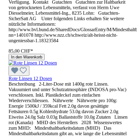
Verfügung. Kontakt Gutachten Gutachten zur Haltbarkeit
von getrockneten Lebensmitteln, verfasst von Herrn Uwe
Diesselmeier, Lebensmittel-Ing., 8235 Lohn: Gutachten-
SicherSatt AG Unter folgenden Links erhalten Sie weitere
nützliche Informationen:
http://www.bvl.bund.de/SharedDocs/GlossarEntry/M/Mindesthaltb
nn=1401078 http://www.nzz.ch/schweiz/alt-heisst-nicht-
ungeniessbar-1.18323584
85,00 CHF*
In den Warenkorb
Rote Linsen 12 Dosen
Beschreibung 2-Liter-Dose mit 1400g rote Linsen.
Vakuumiert und unter Schutzatmosphäre (INDOSA pro-Vac)
verschlossen. Inkl. Plastikdeckel zum einfachen
Wiederverschliessen. Nährwerte Nährwerte pro 100g:
Energie 1500kJ / 359kcal Fett 2.0g davon gesättigte
Fettsäuren 0.5g Kohlenhydrate 53.0g davon Zucker 2.0g
Eiweiss 24.0g Salz 0.03g Ballaststoffe 10.0g Zutaten Linsen
rot (Kanada) MHD des Her­stel­lers 2028 Wissenswertes
zum MHD: Mindesthaltbarkeitsdatum (MHD) Das
Mindesthaltbarkeitsdatum gibt an, wie lange die Lebensmittel