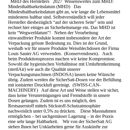
MHD des Her­stel­lers 2027 Wissenswertes zum MHD:
Mindesthaltbarkeitsdatum (MHD) Das
Mindesthaltbarkeitsdatum gibt an, wie lange die Lebensmittel
mindestens haltbar sind. Selbstverständlich will jeder
Hersteller diesbezüglich “auf der sicheren Seite” sein und
rechnet hier einiges an Sicherheitsmarge ein. Das MHD ist
kein “Wegwerfdatum”! Neben der Verarbeitung
einwandfreier Produkte kommt insbesondere der Art der
Verpackung grösste Bedeutung zu. Dies ist der Grund,
weshalb wir für unsere Produkte Weissblechdosen der Firma
Louis Sauter AG verwenden. (Konservendosen). Auch
beim Produktionsprozess machen wir keine Kompromisse.
Sowohl die hygienischen Verhältnisse mit Umluftentkeimung
(sterilAir) wie auch die Qualität unserer
Verpackungsmaschinen (INDOSA) lassen keine Wünsche
übrig. Zudem werden die SicherSatt-Dosen vor der Befüllung
mit ionisierter Druckluft gereinigt. (SWISS-CAN-
MACHINERY) Auf diese Art und Weise stellen wir sicher,
dass keine Verunreinigungen und Fremdstoffe in unsere
Dosen gelangen. Zudem ist es uns möglich, den
Restsauerstoff mittels Stickstoff-Schutzatmosphäre
nachweislich unter 0,5% zu drücken. Diese Massnahmen
ermöglichen – bei sachgemässer Lagerung – in der Praxis
eine sehr lange Haltbarkeit. Wir von der SicherSatt AG
stehen Ihnen bei Unklarheiten gerne für Auskünfte zur