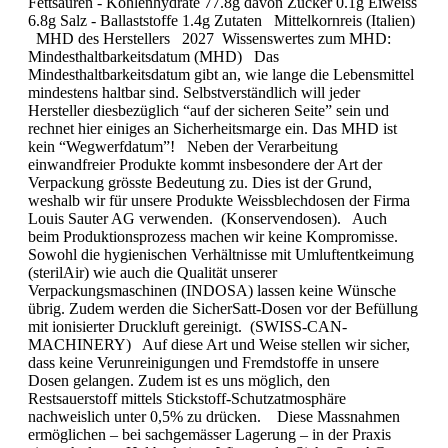
Fettsäuren - Kohlenhydrate 77.8g davon Zucker 0.1g Eiweiss
6.8g Salz - Ballaststoffe 1.4g Zutaten Mittelkornreis (Italien)
MHD des Her­stel­lers 2027 Wissenswertes zum MHD:
Mindesthaltbarkeitsdatum (MHD) Das
Mindesthaltbarkeitsdatum gibt an, wie lange die Lebensmittel
mindestens haltbar sind. Selbstverständlich will jeder
Hersteller diesbezüglich “auf der sicheren Seite” sein und
rechnet hier einiges an Sicherheitsmarge ein. Das MHD ist
kein “Wegwerfdatum”! Neben der Verarbeitung
einwandfreier Produkte kommt insbesondere der Art der
Verpackung grösste Bedeutung zu. Dies ist der Grund,
weshalb wir für unsere Produkte Weissblechdosen der Firma
Louis Sauter AG verwenden. (Konservendosen). Auch
beim Produktionsprozess machen wir keine Kompromisse.
Sowohl die hygienischen Verhältnisse mit Umluftentkeimung
(sterilAir) wie auch die Qualität unserer
Verpackungsmaschinen (INDOSA) lassen keine Wünsche
übrig. Zudem werden die SicherSatt-Dosen vor der Befüllung
mit ionisierter Druckluft gereinigt. (SWISS-CAN-
MACHINERY) Auf diese Art und Weise stellen wir sicher,
dass keine Verunreinigungen und Fremdstoffe in unsere
Dosen gelangen. Zudem ist es uns möglich, den
Restsauerstoff mittels Stickstoff-Schutzatmosphäre
nachweislich unter 0,5% zu drücken. Diese Massnahmen
ermöglichen – bei sachgemässer Lagerung – in der Praxis