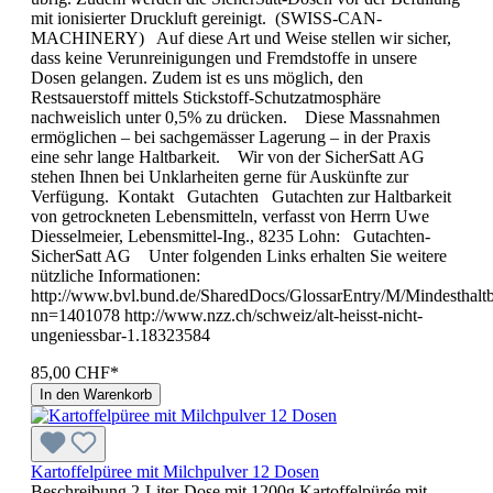
mit ionisierter Druckluft gereinigt. (SWISS-CAN-
MACHINERY) Auf diese Art und Weise stellen wir sicher,
dass keine Verunreinigungen und Fremdstoffe in unsere
Dosen gelangen. Zudem ist es uns möglich, den
Restsauerstoff mittels Stickstoff-Schutzatmosphäre
nachweislich unter 0,5% zu drücken. Diese Massnahmen
ermöglichen – bei sachgemässer Lagerung – in der Praxis
eine sehr lange Haltbarkeit. Wir von der SicherSatt AG
stehen Ihnen bei Unklarheiten gerne für Auskünfte zur
Verfügung. Kontakt Gutachten Gutachten zur Haltbarkeit
von getrockneten Lebensmitteln, verfasst von Herrn Uwe
Diesselmeier, Lebensmittel-Ing., 8235 Lohn: Gutachten-
SicherSatt AG Unter folgenden Links erhalten Sie weitere
nützliche Informationen:
http://www.bvl.bund.de/SharedDocs/GlossarEntry/M/Mindesthaltb
nn=1401078 http://www.nzz.ch/schweiz/alt-heisst-nicht-
ungeniessbar-1.18323584
85,00 CHF*
In den Warenkorb
Kartoffelpüree mit Milchpulver 12 Dosen
Beschreibung 2-Liter-Dose mit 1200g Kartoffelpürée mit