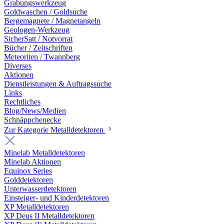
Grabungswerkzeug
Goldwaschen / Goldsuche
Bergemagnete / Magnetangeln
Geologen-Werkzeug
SicherSatt / Notvorrat
Bücher / Zeitschriften
Meteoriten / Twannberg
Diverses
Aktionen
Dienstleistungen & Auftragssuche
Links
Rechtliches
Blog/News/Medien
Schnäppchenecke
Zur Kategorie Metalldetektoren
Minelab Metalldetektoren
Minelab Aktionen
Equinox Series
Golddetektoren
Unterwasserdetektoren
Einsteiger- und Kinderdetektoren
XP Metalldetektoren
XP Deus II Metalldetektoren