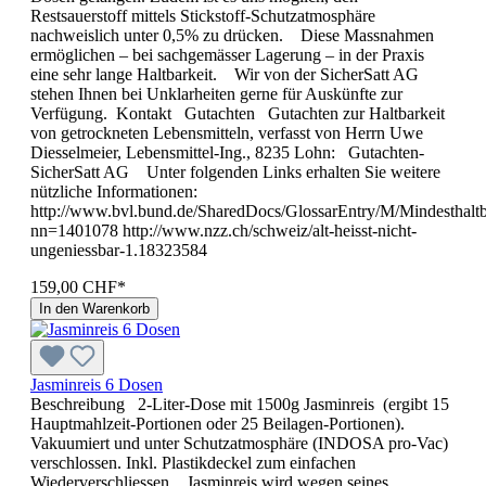
Restsauerstoff mittels Stickstoff-Schutzatmosphäre
nachweislich unter 0,5% zu drücken. Diese Massnahmen
ermöglichen – bei sachgemässer Lagerung – in der Praxis
eine sehr lange Haltbarkeit. Wir von der SicherSatt AG
stehen Ihnen bei Unklarheiten gerne für Auskünfte zur
Verfügung. Kontakt Gutachten Gutachten zur Haltbarkeit
von getrockneten Lebensmitteln, verfasst von Herrn Uwe
Diesselmeier, Lebensmittel-Ing., 8235 Lohn: Gutachten-
SicherSatt AG Unter folgenden Links erhalten Sie weitere
nützliche Informationen:
http://www.bvl.bund.de/SharedDocs/GlossarEntry/M/Mindesthaltb
nn=1401078 http://www.nzz.ch/schweiz/alt-heisst-nicht-
ungeniessbar-1.18323584
159,00 CHF*
In den Warenkorb
Jasminreis 6 Dosen
Beschreibung 2-Liter-Dose mit 1500g Jasminreis (ergibt 15
Hauptmahlzeit-Portionen oder 25 Beilagen-Portionen).
Vakuumiert und unter Schutzatmosphäre (INDOSA pro-Vac)
verschlossen. Inkl. Plastikdeckel zum einfachen
Wiederverschliessen. Jasminreis wird wegen seines