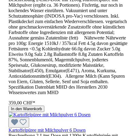
Milchpulver (ergibt ca. 36 Portionen). Fixfertig, nur noch in
kochendes Wasser einrühren. Vakuumiert und unter
Schutzatmosphäre (INDOSA pro-Vac) verschlossen. Inkl.
Plastikdeckel zum einfachen Wiederverschliessen. vegetarisch
ohne geschmacksverstärkende Zusatzstoffe ohne künstlichen
Farbstoffe ohne Ingredienzien mit allergenem Potential;
Ausnahme gemäss Zutatenliste (fett) Nährwerte Nährwerte
pro 100g: Energie 1510kJ / 357kcal Fett 4.5g davon gesättigte
Fettsäuren <0.5g Kohlenhydrate 66.0g davon Zucker 5.0g
Eiweiss 9.0g Salz 2.8g Ballaststoffe 8.8g Zutaten Kartoffeln
87%, Sonnenblumenöl, Magermilchpulver, jodiertes
Speisesalz, Glukosesirup, modifizierte Maisstärke,
Stabilisator(E450), Emulgator(E471), Aroma, Kurkuma,
Antioxidationsmittel(E304). Allergene Milch (Kann Spuren
von Eiern, Gluten, Sellerie, Senf und Soja enthalten.
Spezifikation Datenblatt MHD des Her­stel­lers 2030
Wissenswertes zum MHD
359,00 CHF*
In den Warenkorb
Kartoffelpüree mit Milchpulver 6 Dosen
Beschreibung 2-Liter-Dose mit 1200g Kartoffelpürée mit