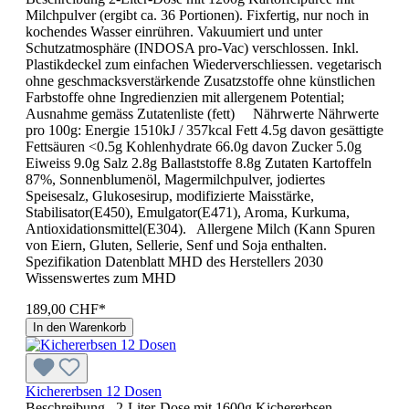
Milchpulver (ergibt ca. 36 Portionen). Fixfertig, nur noch in
kochendes Wasser einrühren. Vakuumiert und unter
Schutzatmosphäre (INDOSA pro-Vac) verschlossen. Inkl.
Plastikdeckel zum einfachen Wiederverschliessen. vegetarisch
ohne geschmacksverstärkende Zusatzstoffe ohne künstlichen
Farbstoffe ohne Ingredienzien mit allergenem Potential;
Ausnahme gemäss Zutatenliste (fett) Nährwerte Nährwerte
pro 100g: Energie 1510kJ / 357kcal Fett 4.5g davon gesättigte
Fettsäuren <0.5g Kohlenhydrate 66.0g davon Zucker 5.0g
Eiweiss 9.0g Salz 2.8g Ballaststoffe 8.8g Zutaten Kartoffeln
87%, Sonnenblumenöl, Magermilchpulver, jodiertes
Speisesalz, Glukosesirup, modifizierte Maisstärke,
Stabilisator(E450), Emulgator(E471), Aroma, Kurkuma,
Antioxidationsmittel(E304). Allergene Milch (Kann Spuren
von Eiern, Gluten, Sellerie, Senf und Soja enthalten.
Spezifikation Datenblatt MHD des Her­stel­lers 2030
Wissenswertes zum MHD
189,00 CHF*
In den Warenkorb
Kichererbsen 12 Dosen
Beschreibung 2-Liter-Dose mit 1600g Kichererbsen.