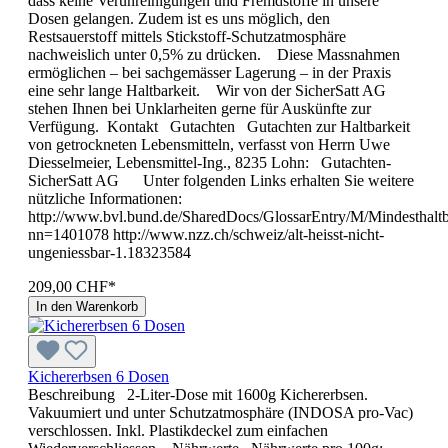
dass keine Verunreinigungen und Fremdstoffe in unsere
Dosen gelangen. Zudem ist es uns möglich, den
Restsauerstoff mittels Stickstoff-Schutzatmosphäre
nachweislich unter 0,5% zu drücken. Diese Massnahmen
ermöglichen – bei sachgemässer Lagerung – in der Praxis
eine sehr lange Haltbarkeit. Wir von der SicherSatt AG
stehen Ihnen bei Unklarheiten gerne für Auskünfte zur
Verfügung. Kontakt Gutachten Gutachten zur Haltbarkeit
von getrockneten Lebensmitteln, verfasst von Herrn Uwe
Diesselmeier, Lebensmittel-Ing., 8235 Lohn: Gutachten-
SicherSatt AG Unter folgenden Links erhalten Sie weitere
nützliche Informationen:
http://www.bvl.bund.de/SharedDocs/GlossarEntry/M/Mindesthaltb
nn=1401078 http://www.nzz.ch/schweiz/alt-heisst-nicht-
ungeniessbar-1.18323584
209,00 CHF*
In den Warenkorb
Kichererbsen 6 Dosen
Beschreibung 2-Liter-Dose mit 1600g Kichererbsen.
Vakuumiert und unter Schutzatmosphäre (INDOSA pro-Vac)
verschlossen. Inkl. Plastikdeckel zum einfachen