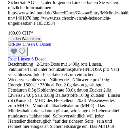
SicherSatt AG Unter folgenden Links erhalten Sie weitere
nützliche Informationen:
http://www.bvl.bund.de/SharedDocs/GlossarEntry/M/Mindesthaltb
nn=1401078 http://www.nzz.ch/schweiz/alt-heisst-nicht-
ungeniessbar-1.18323584
199,00 CHF*
In den Warenkorb
Rote Linsen 6 Dosen
Beschreibung 2-Liter-Dose mit 1400g rote Linsen.
Vakuumiert und unter Schutzatmosphäre (INDOSA pro-Vac)
verschlossen. Inkl. Plastikdeckel zum einfachen
Wiederverschliessen. Nährwerte Nährwerte pro 100g:
Energie 1500kJ / 359kcal Fett 2.0g davon gesättigte
Fettsäuren 0.5g Kohlenhydrate 53.0g davon Zucker 2.0g
Eiweiss 24.0g Salz 0.03g Ballaststoffe 10.0g Zutaten Linsen
rot (Kanada) MHD des Her­stel­lers 2028 Wissenswertes
zum MHD: Mindesthaltbarkeitsdatum (MHD) Das
Mindesthaltbarkeitsdatum gibt an, wie lange die Lebensmittel
mindestens haltbar sind. Selbstverständlich will jeder
Hersteller diesbezüglich “auf der sicheren Seite” sein und
rechnet hier einiges an Sicherheitsmarge ein. Das MHD ist