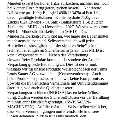
Minuten (zuerst bei hoher Hitze aufkochen, nachher nur noch
bei kleiner Hitze fertig garen/ ziehen lassen). Nährwerte
Nährwerte pro 100g: Energie 1450kJ / 347kcal Fett 1.0g
davon gesättigte Fettsäuren - Kohlenhydrate 77.0g davon
Zucker 0.2g Eiweiss 7.0g Salz - Ballaststoffe 1.5g Zutaten
Jasminreis MHD des Her­stel­lers 2027 Wissenswertes zum
MHD: Mindesthaltbarkeitsdatum (MHD) Das
Mindesthaltbarkeitsdatum gibt an, wie lange die Lebensmittel
mindestens haltbar sind. Selbstverständlich will jeder
Hersteller diesbezüglich “auf der sicheren Seite” sein und
rechnet hier einiges an Sicherheitsmarge ein. Das MHD ist
kein “Wegwerfdatum”! Neben der Verarbeitung
einwandfreier Produkte kommt insbesondere der Art der
Verpackung grösste Bedeutung zu. Dies ist der Grund,
weshalb wir für unsere Produkte Weissblechdosen der Firma
Louis Sauter AG verwenden. (Konservendosen). Auch
beim Produktionsprozess machen wir keine Kompromisse.
Sowohl die hygienischen Verhältnisse mit Umluftentkeimung
(sterilAir) wie auch die Qualität unserer
Verpackungsmaschinen (INDOSA) lassen keine Wünsche
übrig. Zudem werden die SicherSatt-Dosen vor der Befüllung
mit ionisierter Druckluft gereinigt. (SWISS-CAN-
MACHINERY) Auf diese Art und Weise stellen wir sicher,
dass keine Verunreinigungen und Fremdstoffe in unsere
Dosen gelangen. Zudem ist es uns möglich, den