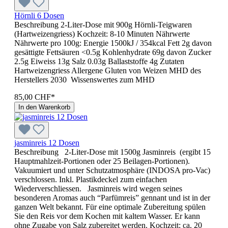
Hörnli 6 Dosen
Beschreibung 2-Liter-Dose mit 900g Hörnli-Teigwaren
(Hartweizengriess) Kochzeit: 8-10 Minuten Nährwerte
Nährwerte pro 100g: Energie 1500kJ / 354kcal Fett 2g davon
gesättigte Fettsäuren <0.5g Kohlenhydrate 69g davon Zucker
2.5g Eiweiss 13g Salz 0.03g Ballaststoffe 4g Zutaten
Hartweizengriess Allergene Gluten von Weizen MHD des
Her­stel­lers 2030 Wissenswertes zum MHD
85,00 CHF*
In den Warenkorb
jasminreis 12 Dosen
Beschreibung 2-Liter-Dose mit 1500g Jasminreis (ergibt 15
Hauptmahlzeit-Portionen oder 25 Beilagen-Portionen).
Vakuumiert und unter Schutzatmosphäre (INDOSA pro-Vac)
verschlossen. Inkl. Plastikdeckel zum einfachen
Wiederverschliessen. Jasminreis wird wegen seines
besonderen Aromas auch “Parfümreis” gennant und ist in der
ganzen Welt bekannt. Für eine optimale Zubereitung spülen
Sie den Reis vor dem Kochen mit kaltem Wasser. Er kann
ohne Zugabe von Salz zubereitet werden. Kochzeit: ca. 20