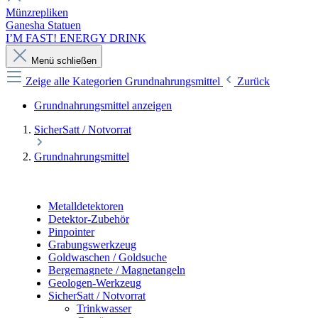
Münzrepliken
Ganesha Statuen
I’M FAST! ENERGY DRINK
Menü schließen
Zeige alle Kategorien
Grundnahrungsmittel
Zurück
Grundnahrungsmittel anzeigen
SicherSatt / Notvorrat
Grundnahrungsmittel
Metalldetektoren
Detektor-Zubehör
Pinpointer
Grabungswerkzeug
Goldwaschen / Goldsuche
Bergemagnete / Magnetangeln
Geologen-Werkzeug
SicherSatt / Notvorrat
Trinkwasser