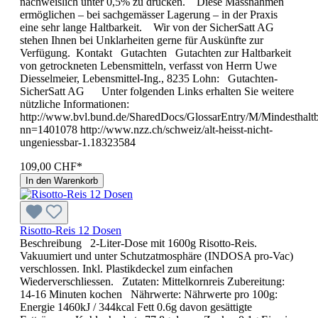
nachweislich unter 0,5% zu drücken. Diese Massnahmen
ermöglichen – bei sachgemässer Lagerung – in der Praxis
eine sehr lange Haltbarkeit. Wir von der SicherSatt AG
stehen Ihnen bei Unklarheiten gerne für Auskünfte zur
Verfügung. Kontakt Gutachten Gutachten zur Haltbarkeit
von getrockneten Lebensmitteln, verfasst von Herrn Uwe
Diesselmeier, Lebensmittel-Ing., 8235 Lohn: Gutachten-
SicherSatt AG Unter folgenden Links erhalten Sie weitere
nützliche Informationen:
http://www.bvl.bund.de/SharedDocs/GlossarEntry/M/Mindesthaltb
nn=1401078 http://www.nzz.ch/schweiz/alt-heisst-nicht-
ungeniessbar-1.18323584
109,00 CHF*
In den Warenkorb
Risotto-Reis 12 Dosen
Beschreibung 2-Liter-Dose mit 1600g Risotto-Reis.
Vakuumiert und unter Schutzatmosphäre (INDOSA pro-Vac)
verschlossen. Inkl. Plastikdeckel zum einfachen
Wiederverschliessen. Zutaten: Mittelkornreis Zubereitung:
14-16 Minuten kochen Nährwerte: Nährwerte pro 100g:
Energie 1460kJ / 344kcal Fett 0.6g davon gesättigte