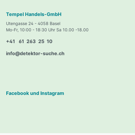
werden
Befüllu
Tempel Handels-GmbH
gerein
MACHINERY) Au
Utengasse 24 - 4058 Basel
Weise s
Mo-Fr, 10:00 - 18:30 Uhr Sa 10.00 -18.00
Verunr
unsere
+41 61 263 25 10
es uns
mittel
info@detektor-suche.ch
nachwe
Diese Massnahmen ermöglichen –
bei sa
Praxis
Wir vo
Ihnen 
Auskün
Gutachten Guta
Facebook und Instagram
Haltba
Lebens
Uwe Di
8235 Lohn: Gutach
AG Unter folgenden Links erhalten
Sie we
http:/
/Gloss