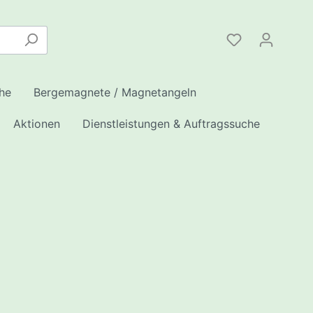
he
Bergemagnete / Magnetangeln
Aktionen
Dienstleistungen & Auftragssuche
en
 /
INK
ote
enschutz/
eile
hleusen
Serie
hleusen