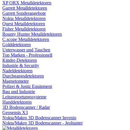
XP ORX Metalldetektoren
Garrett Metalldetektoren
Garrett Sonderangebote
Nokta Metalldetektoren
Quest Metalldetektoren
Fisher Metalldetektoren
Bounty Hunter Metalldetektoren
C.scope Metalldetektoren
Golddetektoren
Unterwasser und Tauchen
Top Marken - Professionell
Kinder-Detektoren
Industrie & Security
Nadeldetektoren
Durchgangsdetektoren
Magnetometer
Polizei & Justiz Equipment
Bau und Industrie
Leitungsortungssysteme
Handdetektoren
3D Bodenscanner / Radar
Geosensis X3
Nokta/Makro 3D Bodenscanner Invenio
Nokta/Makro 3D Bodenscanner - Jeohunter