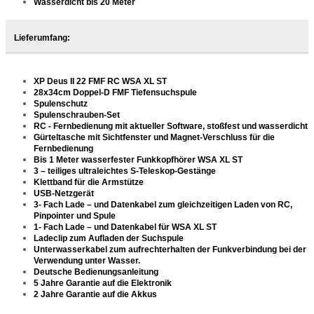
Wasserdicht bis 20 Meter
Lieferumfang:
XP Deus II 22 FMF RC WSA XL ST
28x34cm Doppel-D FMF Tiefensuchspule
Spulenschutz
Spulenschrauben-Set
RC - Fernbedienung mit aktueller Software, stoßfest und wasserdicht
Gürteltasche mit Sichtfenster und Magnet-Verschluss für die
Fernbedienung
Bis 1 Meter wasserfester Funkkopfhörer
WSA XL ST
3 – teiliges ultraleichtes S-Teleskop-Gestänge
Klettband für die Armstütze
USB-Netzgerät
3- Fach Lade – und Datenkabel zum gleichzeitigen Laden von RC,
Pinpointer und Spule
1- Fach Lade – und Datenkabel für WSA XL ST
Ladeclip zum Aufladen der Suchspule
Unterwasserkabel zum aufrechterhalten der Funkverbindung bei der
Verwendung unter Wasser.
Deutsche Bedienungsanleitung
5 Jahre Garantie auf die Elektronik
2 Jahre Garantie auf die Akkus