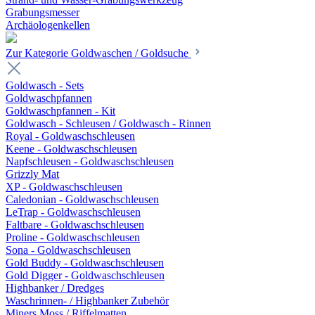
Grabungsmesser
Archäologenkellen
Zur Kategorie Goldwaschen / Goldsuche
Goldwasch - Sets
Goldwaschpfannen
Goldwaschpfannen - Kit
Goldwasch - Schleusen / Goldwasch - Rinnen
Royal - Goldwaschschleusen
Keene - Goldwaschschleusen
Napfschleusen - Goldwaschschleusen
Grizzly Mat
XP - Goldwaschschleusen
Caledonian - Goldwaschschleusen
LeTrap - Goldwaschschleusen
Faltbare - Goldwaschschleusen
Proline - Goldwaschschleusen
Sona - Goldwaschschleusen
Gold Buddy - Goldwaschschleusen
Gold Digger - Goldwaschschleusen
Highbanker / Dredges
Waschrinnen- / Highbanker Zubehör
Miners Moss / Riffelmatten