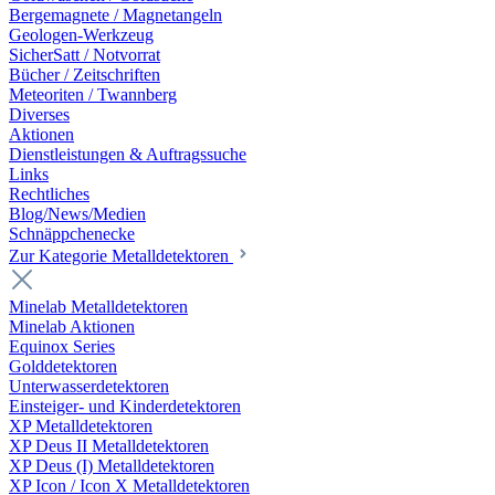
Bergemagnete / Magnetangeln
Geologen-Werkzeug
SicherSatt / Notvorrat
Bücher / Zeitschriften
Meteoriten / Twannberg
Diverses
Aktionen
Dienstleistungen & Auftragssuche
Links
Rechtliches
Blog/News/Medien
Schnäppchenecke
Zur Kategorie Metalldetektoren
Minelab Metalldetektoren
Minelab Aktionen
Equinox Series
Golddetektoren
Unterwasserdetektoren
Einsteiger- und Kinderdetektoren
XP Metalldetektoren
XP Deus II Metalldetektoren
XP Deus (I) Metalldetektoren
XP Icon / Icon X Metalldetektoren