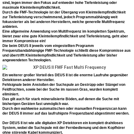
sind, legen immer den Fokus auf entweder hohe Tiefenleistung oder
maximale Kleinteilempfindlichkeit.
Durch die FMF-Technologie ist der Übergang von Kleinteilempfindlichkeit
zur Tiefenleistung verschwimmend, jedoch Programmabhängig weit
fokussierter als bei anderen Herstellern, welche generelle Multifrequenz
anbieten.
Eine allgemeine Anwendung von Multifrequenz im kompletten Spektrum,
bietet zwar eine gute Kleinteilempfindlichkeit und Tiefenleistung, geht aber
immer Kompromisse ein!
Die beim DEUS II jeweils vom eingestellten Programm
Frequenzbandabhängige FMF-Technologie schließt diese Kompromisse aus
und übertrifft Kleinteilempfindlichkeit und Tiefenleistung aller bisher
angewendeten Technologien.
Ein weiterer großer Vorteil des DEUS II ist die enorme Laufruhe gegenüber
Detektoren anderer Hersteller.
Fehlsignale beim Anstoßen der Suchspule an Gestrüpp oder Stängel von
Feldfrüchten, sowie bei der Suche im nassen Gras, wurden komplett
eliminiert.
Das gilt auch für stark mineralisierte Böden, auf denen die Suche mit
bisherigen Geräten fast unmöglich war.
Durch den wahlweise automatischen oder manuellen Frequenzscan kann
der DEUS II immer auf das laufruhigste Frequenzband abgestimmt werden.
Der DEUS II ist wie alle digitalen XP Detektoren ein komplett drahtloses
System, wobei die Suchspule mit der Fernbedienung und dem Kopfhörer
ohne störende Kabel kommuniziert.