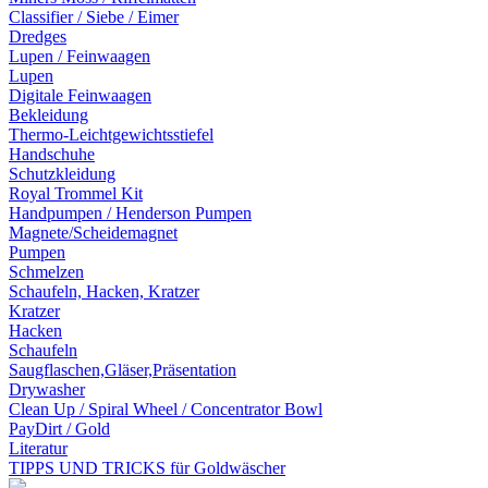
Classifier / Siebe / Eimer
Dredges
Lupen / Feinwaagen
Lupen
Digitale Feinwaagen
Bekleidung
Thermo-Leichtgewichtsstiefel
Handschuhe
Schutzkleidung
Royal Trommel Kit
Handpumpen / Henderson Pumpen
Magnete/Scheidemagnet
Pumpen
Schmelzen
Schaufeln, Hacken, Kratzer
Kratzer
Hacken
Schaufeln
Saugflaschen,Gläser,Präsentation
Drywasher
Clean Up / Spiral Wheel / Concentrator Bowl
PayDirt / Gold
Literatur
TIPPS UND TRICKS für Goldwäscher