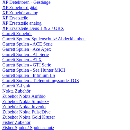
XP Detektoren - Gestänge
XP Zubehör digital
XP Zubehör analog
XP Ersatzteile
XP Ersatzteile analog
XP Ersatzteile Deus 1 & 2 / ORX
Garrett Zubehör
Garrett Spulen/ Spulenschutz/ Abdeckhauben
Garrett Spulen - ACE Serie
Garrett Spulen - Ace Apex
Garrett Spulen - AT Serie
Garrett Spulen - ATX
Garrett Spulen - GTI Serie
Garrett Spulen - Sea Hunter MKII
Garrett Spulen - Infinium LS
Garrett Spulen - Tiefenortungssonde TOS
Garrett Z-Lynk
Nokta Zubehör
Zubehör Nokta Anfibio
Zubehör Nokta Simplex+
Zubehör Nokta Invenio
Zubehör Nokta PulseDive
Zubehör Nokta Gold Kruzer
Fisher Zubehör
Fisher Spulen/ Spulenschutz