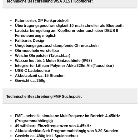
Technische Beschreibung WSA XLST Kopfhörer:
Patentiertes XP-Funkprotokoll
Übertragungsgeschwindigkeit 10-mal schneller als Bluetooth
Lautstärkeregelung am Kopfhörer oder auch über DEUS II
Fernsteuerung möglich
Faltbares Design
Umgebungsgeräuschdämpfende Ohrmuscheln
Ohrmuscheln verstellbar
Weiche Ohrpolster (Tauschbar)
Wasserfest bis 1 Meter Eintauchtiefe (IP68)
Integrierter Lithium-Polymer Akku 320mAh (Tauschbar)
USB-C Ladebuchse
Akkulaufzeit ca. 15 Stunden
Gewicht ca. 250g
Technische Beschreibung FMF Suchspule:
FMF - schnelle simultane Multifrequenz im Bereich 4-45kHz
(Programmabhängig)
49 wählbare Einzelfrequenzen von 4-45kHz
Akkulaufzeitlaufzeit Programmabhängig von 8-20 Stunden
Gewicht ca. 480g inkl. Spulenschutz