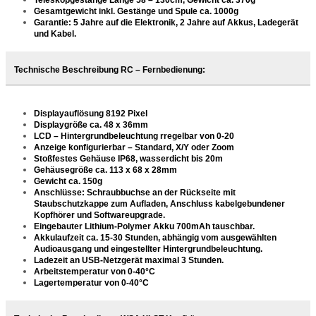
Gesamtgewicht inkl. Gestänge und Spule ca. 1000g
Garantie: 5 Jahre auf die Elektronik, 2 Jahre auf Akkus, Ladegerät
und Kabel.
Technische Beschreibung RC – Fernbedienung:
Displayauflösung 8192 Pixel
Displaygröße ca. 48 x 36mm
LCD – Hintergrundbeleuchtung rregelbar von 0-20
Anzeige konfigurierbar – Standard, X/Y oder Zoom
Stoßfestes Gehäuse IP68, wasserdicht bis 20m
Gehäusegröße ca. 113 x 68 x 28mm
Gewicht ca. 150g
Anschlüsse: Schraubbuchse an der Rückseite mit
Staubschutzkappe zum Aufladen, Anschluss kabelgebundener
Kopfhörer und Softwareupgrade.
Eingebauter Lithium-Polymer Akku 700mAh tauschbar.
Akkulaufzeit ca. 15-30 Stunden, abhängig vom ausgewählten
Audioausgang und eingestellter Hintergrundbeleuchtung.
Ladezeit an USB-Netzgerät maximal 3 Stunden.
Arbeitstemperatur von 0-40°C
Lagertemperatur von 0-40°C