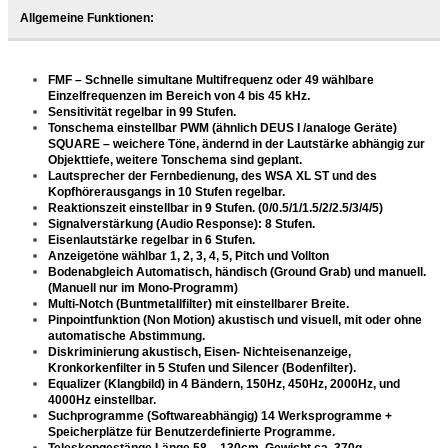
Allgemeine Funktionen:
FMF – Schnelle simultane Multifrequenz oder 49 wählbare
Einzelfrequenzen im Bereich von 4 bis 45 kHz.
Sensitivität regelbar in 99 Stufen.
Tonschema einstellbar PWM (ähnlich DEUS I /analoge Geräte)
SQUARE – weichere Töne, ändernd in der Lautstärke abhängig zur
Objekttiefe, weitere Tonschema sind geplant.
Lautsprecher der Fernbedienung, des WSA XL ST und des
Kopfhörerausgangs in 10 Stufen regelbar.
Reaktionszeit einstellbar in 9 Stufen. (0/0.5/1/1.5/2/2.5/3/4/5)
Signalverstärkung (Audio Response): 8 Stufen.
Eisenlautstärke regelbar in 6 Stufen.
Anzeigetöne wählbar 1, 2, 3, 4, 5, Pitch und Vollton
Bodenabgleich Automatisch, händisch (Ground Grab) und manuell.
(Manuell nur im Mono-Programm)
Multi-Notch (Buntmetallfilter) mit einstellbarer Breite.
Pinpointfunktion (Non Motion) akustisch und visuell, mit oder ohne
automatische Abstimmung.
Diskriminierung akustisch, Eisen- Nichteisenanzeige,
Kronkorkenfilter in 5 Stufen und Silencer (Bodenfilter).
Equalizer (Klangbild) in 4 Bändern, 150Hz, 450Hz, 2000Hz, und
4000Hz einstellbar.
Suchprogramme (Softwareabhängig) 14 Werksprogramme +
Speicherplätze für Benutzerdefinierte Programme.
Teleskopgestänge Länge 58 – 130cm, Gewicht ca. 370g