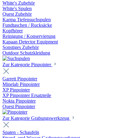
White's Zubehör
White's Spulen
Quest Zubehör
Karma Tiefensuchspulen
Fundtaschen / Rucksäcke
Kopfhörer
Reinigung / Konservierung
Kapaan Detector Equipment
Sonstiges Zubehör
Outdoor Schutzkleidung
Zur Kategorie Pinpointer
Garrett Pinpointer
Minelab Pinpointer
XP Pinpointer
XP Pinpointer Ersatzteile
Nokta Pinpointer
Quest Pinpointer
Zur Kategorie Grabungswerkzeug
Spaten - Schaufeln
Strand- und Wasser-Grabungswerkzeug