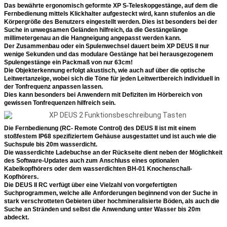
Das bewährte ergonomisch geformte XP S-Teleskopgestänge, auf dem die
Fernbedienung mittels Klickhalter aufgesteckt wird, kann stufenlos an die
Körpergröße des Benutzers eingestellt werden. Dies ist besonders bei der
Suche in unwegsamen Geländen hilfreich, da die Gestängelänge
millimetergenau an die Hangneigung angepasst werden kann.
Der Zusammenbau oder ein Spulenwechsel dauert beim XP DEUS II nur
wenige Sekunden und das modulare Gestänge hat bei herausgezogenem
Spulengestänge ein Packmaß von nur 63cm!
Die Objekterkennung erfolgt akustisch, wie auch auf über die optische
Leitwertanzeige, wobei sich die Töne für jeden Leitwertbereich individuell in
der Tonfrequenz anpassen lassen.
Dies kann besonders bei Anwendern mit Defiziten im Hörbereich von
gewissen Tonfrequenzen hilfreich sein.
Die Fernbedienung (RC- Remote Control) des DEUS II ist mit einem
stoßfestem IP68 spezifiziertem Gehäuse ausgestattet und ist auch wie die
Suchspule bis 20m wasserdicht.
Die wasserdichte Ladebuchse an der Rückseite dient neben der Möglichkeit
des Software-Updates auch zum Anschluss eines optionalen
Kabelkopfhörers oder dem wasserdichten BH-01 Knochenschall-
Kopfhörers.
Die DEUS II RC verfügt über eine Vielzahl von vorgefertigten
Suchprogrammen, welche alle Anforderungen beginnend von der Suche in
stark verschrotteten Gebieten über hochmineralisierte Böden, als auch die
Suche an Stränden und selbst die Anwendung unter Wasser bis 20m
abdeckt.