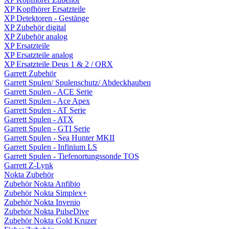
XP Kopfhörer Ersatzteile
XP Detektoren - Gestänge
XP Zubehör digital
XP Zubehör analog
XP Ersatzteile
XP Ersatzteile analog
XP Ersatzteile Deus 1 & 2 / ORX
Garrett Zubehör
Garrett Spulen/ Spulenschutz/ Abdeckhauben
Garrett Spulen - ACE Serie
Garrett Spulen - Ace Apex
Garrett Spulen - AT Serie
Garrett Spulen - ATX
Garrett Spulen - GTI Serie
Garrett Spulen - Sea Hunter MKII
Garrett Spulen - Infinium LS
Garrett Spulen - Tiefenortungssonde TOS
Garrett Z-Lynk
Nokta Zubehör
Zubehör Nokta Anfibio
Zubehör Nokta Simplex+
Zubehör Nokta Invenio
Zubehör Nokta PulseDive
Zubehör Nokta Gold Kruzer