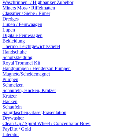
Waschrinnen- / Highbanker Zubehör
Miners Moss / Riffelmatten
Classifier / Siebe / Eimer
Dredges
Lupen / Feinwaagen
Lupen
Digitale Feinwaagen
Bekleidung
Thermo-Leichtgewichtsstiefel
Handschuhe
Schutzkleidung
Royal Trommel Kit
Handpumpen / Henderson Pumpen
Magnete/Scheidemagnet
Pumpen
Schmelzen
Schaufeln, Hacken, Kratzer
Kratzer
Hacken
Schaufeln
Saugflaschen,Gläser,Präsentation
Drywasher
Clean Up / Spiral Wheel / Concentrator Bowl
PayDirt / Gold
Literatur