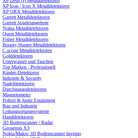
XP Deus (I) Metalldetektoren
XP Icon / Icon X Metalldetektoren
XP ORX Metalldetektoren
Garrett Metalldetektoren
Garrett Sonderangebote
Nokta Metalldetektoren
Quest Metalldetektoren
Fisher Metalldetektoren
Bounty Hunter Metalldetektoren
C.scope Metalldetektoren
Golddetektoren
Unterwasser und Tauchen
Top Marken - Professionell
Kinder-Detektoren
Industrie & Security
Nadeldetektoren
Durchgangsdetektoren
Magnetometer
Polizei & Justiz Equipment
Bau und Industrie
Leitungsortungssysteme
Handdetektoren
3D Bodenscanner / Radar
Geosensis X3
Nokta/Makro 3D Bodenscanner Invenio