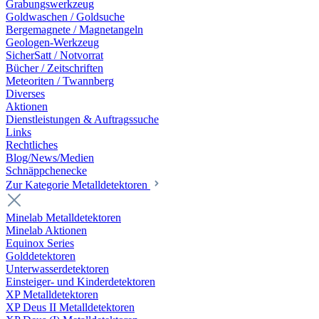
Grabungswerkzeug
Goldwaschen / Goldsuche
Bergemagnete / Magnetangeln
Geologen-Werkzeug
SicherSatt / Notvorrat
Bücher / Zeitschriften
Meteoriten / Twannberg
Diverses
Aktionen
Dienstleistungen & Auftragssuche
Links
Rechtliches
Blog/News/Medien
Schnäppchenecke
Zur Kategorie Metalldetektoren
Minelab Metalldetektoren
Minelab Aktionen
Equinox Series
Golddetektoren
Unterwasserdetektoren
Einsteiger- und Kinderdetektoren
XP Metalldetektoren
XP Deus II Metalldetektoren