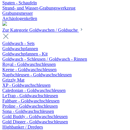
Spaten - Schaufeln
Strand- und Wasser-Grabungswerkzeug
Grabungsmesser
Archäologenkellen
Zur Kategorie Goldwaschen / Goldsuche
Goldwasch - Sets
Goldwaschpfannen
Goldwaschpfannen - Kit
Goldwasch - Schleusen / Goldwasch - Rinnen
Royal - Goldwaschschleusen
Keene - Goldwaschschleusen
Napfschleusen - Goldwaschschleusen
Grizzly Mat
XP - Goldwaschschleusen
Caledonian - Goldwaschschleusen
LeTrap - Goldwaschschleusen
Faltbare - Goldwaschschleusen
Proline - Goldwaschschleusen
Sona - Goldwaschschleusen
Gold Buddy - Goldwaschschleusen
Gold Digger - Goldwaschschleusen
Highbanker / Dredges