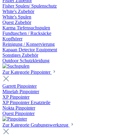
Fisher Zubehör
Fisher Spulen/ Spulenschutz
White's Zubehör
White's Spulen
Quest Zubehör
Karma Tiefensuchspulen
Fundtaschen / Rucksäcke
Kopfhörer
Reinigung / Konservierung
Kapaan Detector Equipment
Sonstiges Zubehör
Outdoor Schutzkleidung
Zur Kategorie Pinpointer
Garrett Pinpointer
Minelab Pinpointer
XP Pinpointer
XP Pinpointer Ersatzteile
Nokta Pinpointer
Quest Pinpointer
Zur Kategorie Grabungswerkzeug