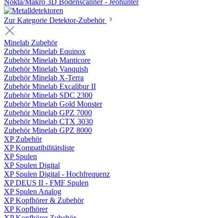
Nokta/Makro 3D Bodenscanner - Jeohunter
Zur Kategorie Detektor-Zubehör
Minelab Zubehör
Zubehör Minelab Equinox
Zubehör Minelab Manticore
Zubehör Minelab Vanquish
Zubehör Minelab X-Terra
Zubehör Minelab Excalibur II
Zubehör Minelab SDC 2300
Zubehör Minelab Gold Monster
Zubehör Minelab GPZ 7000
Zubehör Minelab CTX 3030
Zubehör Minelab GPZ 8000
XP Zubehör
XP Kompatibilitätsliste
XP Spulen
XP Spulen Digital
XP Spulen Digital - Hochfrequenz
XP DEUS II - FMF Spulen
XP Spulen Analog
XP Kopfhörer & Zubehör
XP Kopfhörer
XP Kopfhörer Zubehör